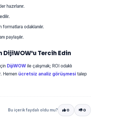
r hazırlanır.
ilir.
formatlara odaklanılır.
ı paylaşılır.
n DijiWOW'u Tercih Edin
için
DijiWOW
ile çalışmak; ROI odaklı
lir. Hemen
ücretsiz analiz görüşmesi
talep
Bu içerik faydalı oldu mu?
0
0