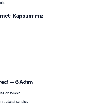
lır.
izmeti Kapsamımız
reci — 6 Adım
ite onaylanır.
stratejisi sunulur.