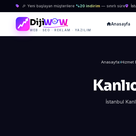
🎉 Yeni başlayan müşterilere
%20 indirim
— sınırlı süre
İst
Diji
W
W
Anasayfa
WEB · SEO · REKLAM · YAZILIM
Anasayfa
Hizmet 
Kanlı
İstanbul Kanl