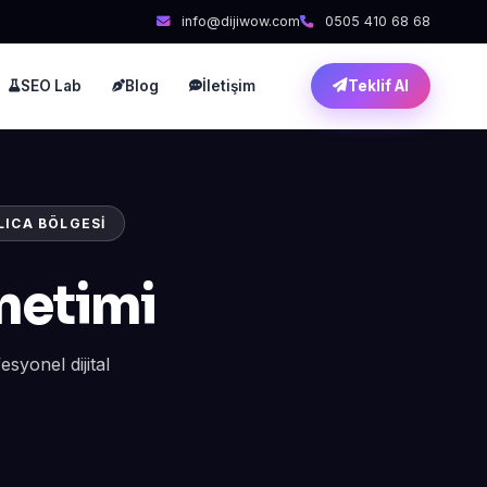
info@dijiwow.com
0505 410 68 68
SEO Lab
Blog
İletişim
Teklif Al
LICA BÖLGESI
netimi
syonel dijital