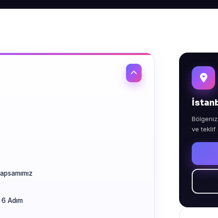
İstan
Bölgeniz
ve teklif
Kapsamımız
 6 Adım