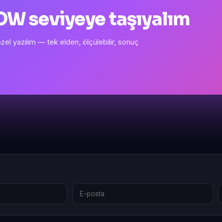
 WOW seviyeye taşıyalım
l yazılım — tek elden, ölçülebilir, sonuç