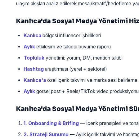
ulaşım akışları analiz edilerek mesaj/kreatif/hedefleme yapı
Kanlıca'da Sosyal Medya Yönetimi H
Kanlıca
bölgesi influencer işbirlikleri
Aylık
etkileşim ve takipçi büyüme raporu
Topluluk
yönetimi: yorum, DM, mention takibi
Hashtag
araştırması (yerel + sektörel)
Kanlıca'a
özel içerik takvimi ve marka sesi belirleme
Aylık
görsel post + Reels/TikTok video produksiyonu
Kanlıca'da Sosyal Medya Yönetimi Sü
1. Onboarding & Brifing
— İçerik prensipleri ve tonal
2. Strateji Sunumu
— Aylık içerik takvimi ve hashtag 