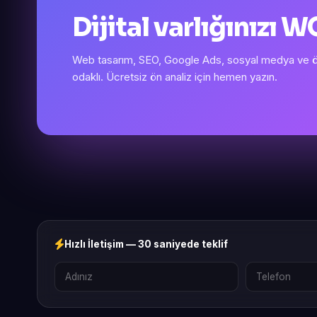
Dijital varlığınızı
Web tasarım, SEO, Google Ads, sosyal medya ve öze
odaklı. Ücretsiz ön analiz için hemen yazın.
Hızlı İletişim — 30 saniyede teklif