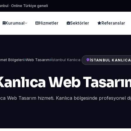
anbul · Online Türkiye geneli
Kurumsal
Hizmetler
Sektörler
Referanslar
zmet Bölgeleri
Web Tasarım
İstanbul Kanlıca
İSTANBUL KANLICA
Kanlıca Web Tasarı
ıca Web Tasarım hizmeti. Kanlıca bölgesinde profesyonel dij