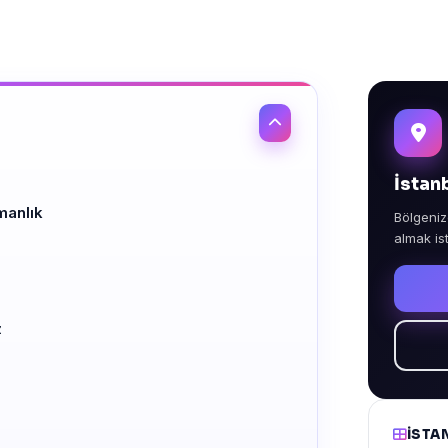
İstan
manlık
Bölgeniz
almak is
z
İSTA