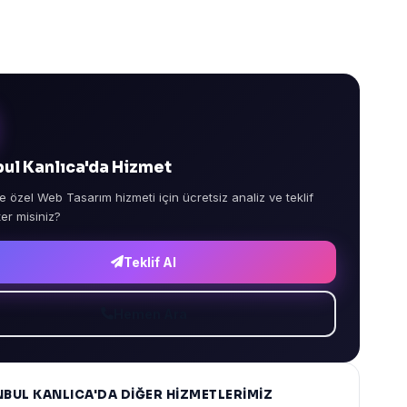
bul Kanlıca'da Hizmet
e özel Web Tasarım hizmeti için ücretsiz analiz ve teklif
ter misiniz?
Teklif Al
Hemen Ara
NBUL KANLICA'DA DIĞER HIZMETLERIMIZ