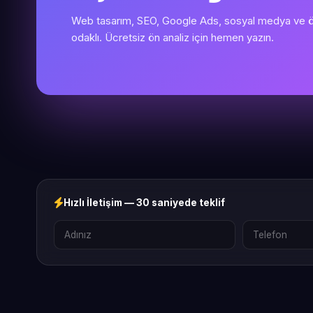
Web tasarım, SEO, Google Ads, sosyal medya ve öze
odaklı. Ücretsiz ön analiz için hemen yazın.
Hızlı İletişim — 30 saniyede teklif