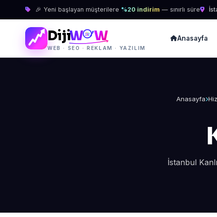
🎉 Yeni başlayan müşterilere
%20 indirim
— sınırlı süre
İst
Diji
W
W
Anasayfa
WEB · SEO · REKLAM · YAZILIM
Anasayfa
Hi
İstanbul Kanl