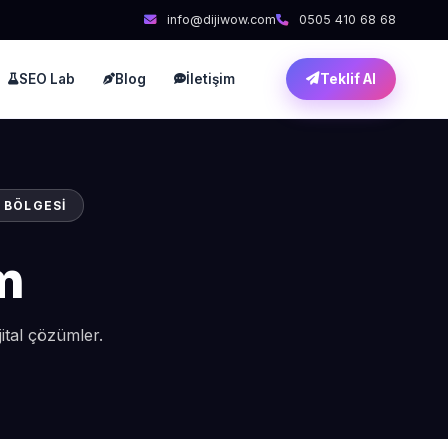
info@dijiwow.com
0505 410 68 68
SEO Lab
Blog
İletişim
Teklif Al
 BÖLGESI
m
ital çözümler.