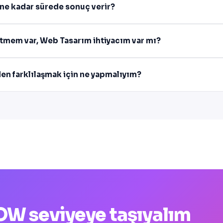
ne kadar sürede sonuç verir?
letmem var, Web Tasarım ihtiyacım var mı?
den farklılaşmak için ne yapmalıyım?
 WOW seviyeye taşıyalım