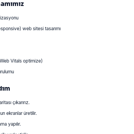
samımız
mizasyonu
sponsive) web sitesi tasarımı
Web Vitals optimize)
urulumu
Adım
itası çıkarırız.
 ekranlar üretilir.
a yapılır.