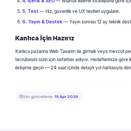
4. İçerik & SEO
— Anahtar kelime stratejisine göre içeri
5. Test
— Hız, güvenlik ve UX testleri uygulanır.
6. Yayın & Destek
— Yayın sonrası 12 ay teknik dest
Kanlıca İçin Hazırız
Kanlıca pazarına Web Tasarım ile girmek veya mevcut per
tecrübesini sizin için seferber ediyor. Hedeflerinize göre k
iletişime geçin — 24 saat içinde detaylı yol haritasıyla d
Son güncelleme:
19 Apr 2026