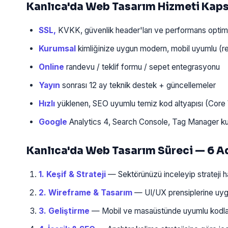
Kanlıca'da Web Tasarım Hizmeti Kap
SSL,
KVKK, güvenlik header'ları ve performans opti
Kurumsal
kimliğinize uygun modern, mobil uyumlu (re
Online
randevu / teklif formu / sepet entegrasyonu
Yayın
sonrası 12 ay teknik destek + güncellemeler
Hızlı
yüklenen, SEO uyumlu temiz kod altyapısı (Core 
Google
Analytics 4, Search Console, Tag Manager k
Kanlıca'da Web Tasarım Süreci — 6 
1. Keşif & Strateji
— Sektörünüzü inceleyip strateji har
2. Wireframe & Tasarım
— UI/UX prensiplerine uygun
3. Geliştirme
— Mobil ve masaüstünde uyumlu kodlam