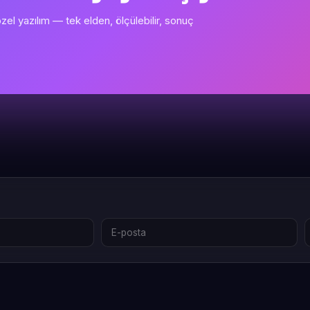
l yazılım — tek elden, ölçülebilir, sonuç