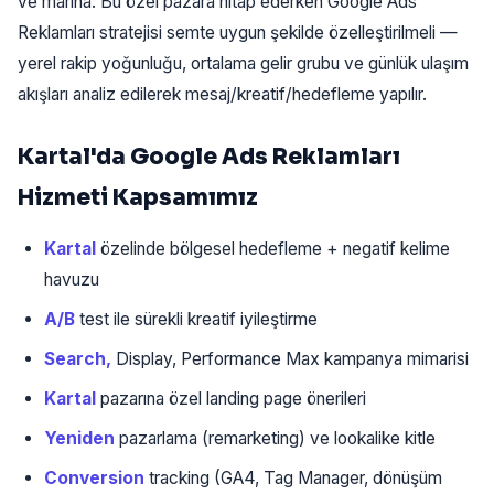
ve marina. Bu özel pazara hitap ederken Google Ads
Reklamları stratejisi semte uygun şekilde özelleştirilmeli —
yerel rakip yoğunluğu, ortalama gelir grubu ve günlük ulaşım
akışları analiz edilerek mesaj/kreatif/hedefleme yapılır.
Kartal'da Google Ads Reklamları
Hizmeti Kapsamımız
Kartal
özelinde bölgesel hedefleme + negatif kelime
havuzu
A/B
test ile sürekli kreatif iyileştirme
Search,
Display, Performance Max kampanya mimarisi
Kartal
pazarına özel landing page önerileri
Yeniden
pazarlama (remarketing) ve lookalike kitle
Conversion
tracking (GA4, Tag Manager, dönüşüm