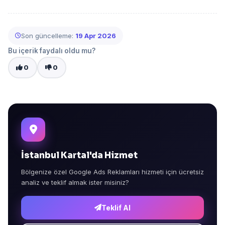
Son güncelleme:
19 Apr 2026
Bu içerik faydalı oldu mu?
0
0
İstanbul Kartal'da Hizmet
Bölgenize özel Google Ads Reklamları hizmeti için ücretsiz
analiz ve teklif almak ister misiniz?
Teklif Al