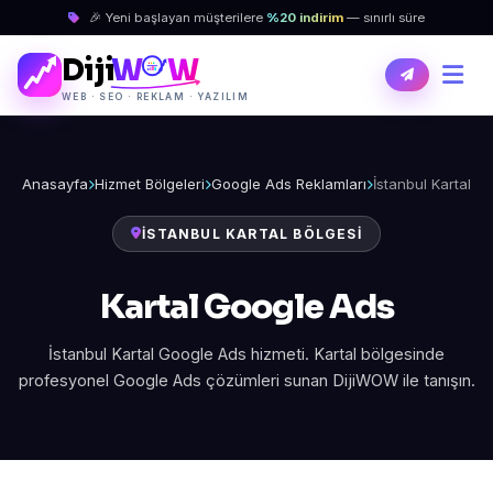
🎉 Yeni başlayan müşterilere
%20 indirim
— sınırlı süre
Diji
W
W
WEB · SEO · REKLAM · YAZILIM
Anasayfa
Hizmet Bölgeleri
Google Ads Reklamları
İstanbul Kartal
İSTANBUL KARTAL BÖLGESI
Kartal Google Ads
İstanbul Kartal Google Ads hizmeti. Kartal bölgesinde
profesyonel Google Ads çözümleri sunan DijiWOW ile tanışın.