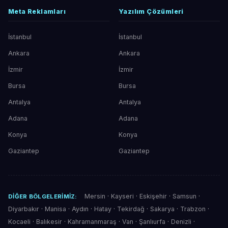
Meta Reklamları
Yazılım Çözümleri
İstanbul
İstanbul
Ankara
Ankara
İzmir
İzmir
Bursa
Bursa
Antalya
Antalya
Adana
Adana
Konya
Konya
Gaziantep
Gaziantep
Mersin
·
Kayseri
·
Eskişehir
·
Samsun
·
DIĞER BÖLGELERIMIZ:
Diyarbakır
·
Manisa
·
Aydın
·
Hatay
·
Tekirdağ
·
Sakarya
·
Trabzon
·
Kocaeli
·
Balıkesir
·
Kahramanmaraş
·
Van
·
Şanlıurfa
·
Denizli
·