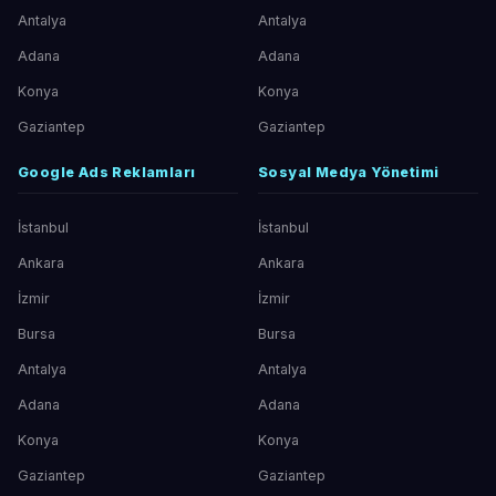
Antalya
Antalya
Adana
Adana
Konya
Konya
Gaziantep
Gaziantep
Google Ads Reklamları
Sosyal Medya Yönetimi
İstanbul
İstanbul
Ankara
Ankara
İzmir
İzmir
Bursa
Bursa
Antalya
Antalya
Adana
Adana
Konya
Konya
Gaziantep
Gaziantep