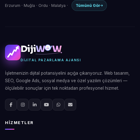
Erzurum
·
Muğla
·
Ordu
·
Malatya
·
Tümünü Gör
Diji
W
W
DIJITAL PAZARLAMA AJANSI
İşletmenizin dijital potansiyelini açığa çıkarıyoruz. Web tasarım,
SEO, Google Ads, sosyal medya ve özel yazılım çözümleri —
ölçülebilir sonuçlar için tek noktadan profesyonel hizmet.
HIZMETLER