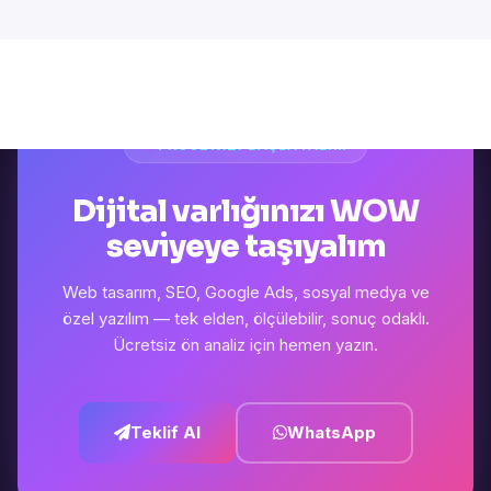
PROJENIZI BAŞLATALIM
Dijital varlığınızı WOW
seviyeye taşıyalım
Web tasarım, SEO, Google Ads, sosyal medya ve
özel yazılım — tek elden, ölçülebilir, sonuç odaklı.
Ücretsiz ön analiz için hemen yazın.
Teklif Al
WhatsApp