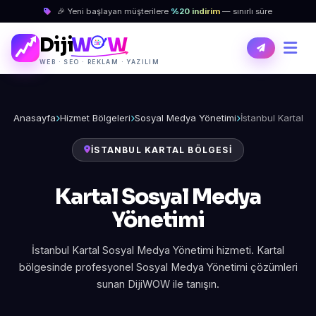
🎉 Yeni başlayan müşterilere
%20 indirim
— sınırlı süre
Diji
W
W
WEB · SEO · REKLAM · YAZILIM
Anasayfa
Hizmet Bölgeleri
Sosyal Medya Yönetimi
İstanbul Kartal
İSTANBUL KARTAL BÖLGESI
Kartal Sosyal Medya
Yönetimi
İstanbul Kartal Sosyal Medya Yönetimi hizmeti. Kartal
bölgesinde profesyonel Sosyal Medya Yönetimi çözümleri
sunan DijiWOW ile tanışın.