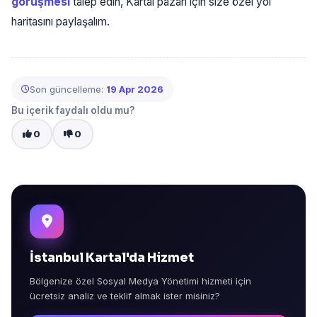
görüşmesi
talep edin, Kartal pazarı için size özel yol
haritasını paylaşalım.
Son güncelleme:
19 Apr 2026
Bu içerik faydalı oldu mu?
0
0
İstanbul Kartal'da Hizmet
Bölgenize özel Sosyal Medya Yönetimi hizmeti için
ücretsiz analiz ve teklif almak ister misiniz?