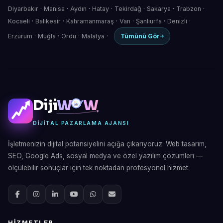
Diyarbakır
·
Manisa
·
Aydın
·
Hatay
·
Tekirdağ
·
Sakarya
·
Trabzon
·
Kocaeli
·
Balıkesir
·
Kahramanmaraş
·
Van
·
Şanlıurfa
·
Denizli
·
Erzurum
·
Muğla
·
Ordu
·
Malatya
·
Tümünü Gör
Diji
W
W
DIJITAL PAZARLAMA AJANSI
İşletmenizin dijital potansiyelini açığa çıkarıyoruz. Web tasarım,
SEO, Google Ads, sosyal medya ve özel yazılım çözümleri —
ölçülebilir sonuçlar için tek noktadan profesyonel hizmet.
HIZMETLER