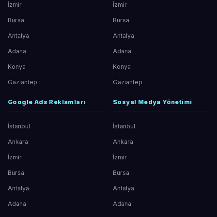
İzmir
İzmir
Bursa
Bursa
Antalya
Antalya
Adana
Adana
Konya
Konya
Gaziantep
Gaziantep
Google Ads Reklamları
Sosyal Medya Yönetimi
İstanbul
İstanbul
Ankara
Ankara
İzmir
İzmir
Bursa
Bursa
Antalya
Antalya
Adana
Adana