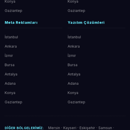
Konya
Konya
Gaziantep
Gaziantep
Meta Reklamları
Yazılım Çözümleri
İstanbul
İstanbul
Ankara
Ankara
İzmir
İzmir
Bursa
Bursa
Antalya
Antalya
Adana
Adana
Konya
Konya
Gaziantep
Gaziantep
Mersin
·
Kayseri
·
Eskişehir
·
Samsun
·
DIĞER BÖLGELERIMIZ: