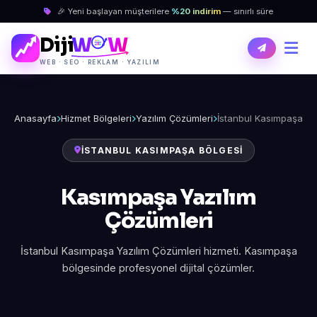
🎉 Yeni başlayan müşterilere
%20 indirim
— sınırlı süre
Diji
W
W
WEB · SEO · REKLAM · YAZILIM
Anasayfa
Hizmet Bölgeleri
Yazılım Çözümleri
İstanbul Kasımpaşa
İSTANBUL KASIMPAŞA BÖLGESI
Kasımpaşa Yazılım
Çözümleri
İstanbul Kasımpaşa Yazılım Çözümleri hizmeti. Kasımpaşa
bölgesinde profesyonel dijital çözümler.