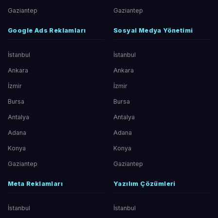
Gaziantep
Gaziantep
Google Ads Reklamları
Sosyal Medya Yönetimi
İstanbul
İstanbul
Ankara
Ankara
İzmir
İzmir
Bursa
Bursa
Antalya
Antalya
Adana
Adana
Konya
Konya
Gaziantep
Gaziantep
Meta Reklamları
Yazılım Çözümleri
İstanbul
İstanbul