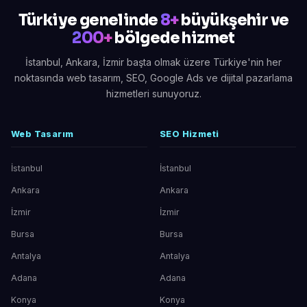
Türkiye genelinde
8+
büyükşehir ve
200+
bölgede hizmet
İstanbul, Ankara, İzmir başta olmak üzere Türkiye'nin her
noktasında web tasarım, SEO, Google Ads ve dijital pazarlama
hizmetleri sunuyoruz.
Web Tasarım
SEO Hizmeti
İstanbul
İstanbul
Ankara
Ankara
İzmir
İzmir
Bursa
Bursa
Antalya
Antalya
Adana
Adana
Konya
Konya