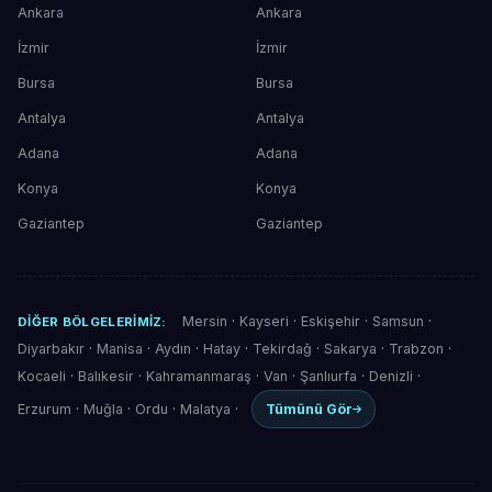
Ankara
Ankara
İzmir
İzmir
Bursa
Bursa
Antalya
Antalya
Adana
Adana
Konya
Konya
Gaziantep
Gaziantep
Mersin
·
Kayseri
·
Eskişehir
·
Samsun
·
DIĞER BÖLGELERIMIZ:
Diyarbakır
·
Manisa
·
Aydın
·
Hatay
·
Tekirdağ
·
Sakarya
·
Trabzon
·
Kocaeli
·
Balıkesir
·
Kahramanmaraş
·
Van
·
Şanlıurfa
·
Denizli
·
Erzurum
·
Muğla
·
Ordu
·
Malatya
·
Tümünü Gör