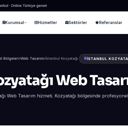
anbul · Online Türkiye geneli
Kurumsal
Hizmetler
Sektörler
Referanslar
t Bölgeleri
Web Tasarım
İstanbul Kozyatağı
İSTANBUL KOZYATA
ozyatağı Web Tasar
ağı Web Tasarım hizmeti. Kozyatağı bölgesinde profesyonel d