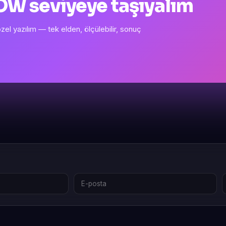
 WOW seviyeye taşıyalım
l yazılım — tek elden, ölçülebilir, sonuç