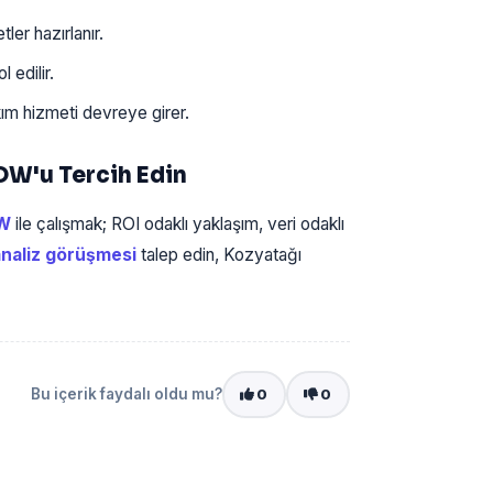
er hazırlanır.
 edilir.
 hizmeti devreye girer.
OW'u Tercih Edin
OW
ile çalışmak; ROI odaklı yaklaşım, veri odaklı
analiz görüşmesi
talep edin, Kozyatağı
Bu içerik faydalı oldu mu?
0
0