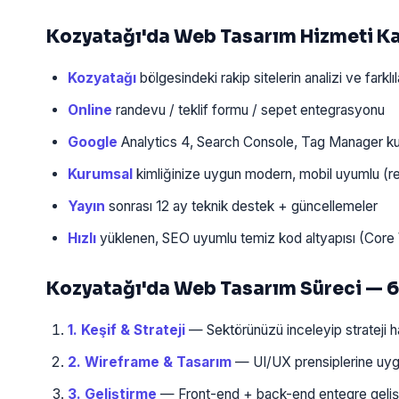
Kozyatağı'da Web Tasarım Hizmeti 
Kozyatağı
bölgesindeki rakip sitelerin analizi ve farklı
Online
randevu / teklif formu / sepet entegrasyonu
Google
Analytics 4, Search Console, Tag Manager k
Kurumsal
kimliğinize uygun modern, mobil uyumlu (re
Yayın
sonrası 12 ay teknik destek + güncellemeler
Hızlı
yüklenen, SEO uyumlu temiz kod altyapısı (Core 
Kozyatağı'da Web Tasarım Süreci — 
1. Keşif & Strateji
— Sektörünüzü inceleyip strateji har
2. Wireframe & Tasarım
— UI/UX prensiplerine uygun
3. Geliştirme
— Front-end + back-end entegre geliştir