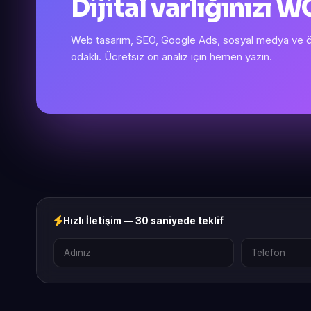
Dijital varlığınızı
Web tasarım, SEO, Google Ads, sosyal medya ve öze
odaklı. Ücretsiz ön analiz için hemen yazın.
Hızlı İletişim — 30 saniyede teklif