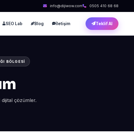
info@dijiwow.com
0505 410 68 68
SEO Lab
Blog
İletişim
Teklif Al
ĞI BÖLGESI
ım
ijital çözümler.