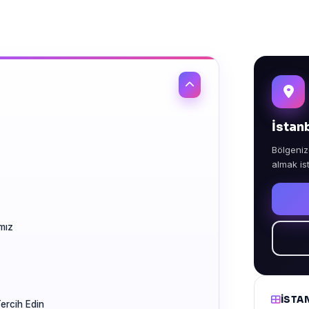
İstan
Bölgeniz
almak is
mız
İSTA
ercih Edin