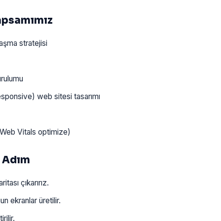
Kapsamımız
laşma stratejisi
urulumu
sponsive) web sitesi tasarımı
Web Vitals optimize)
6 Adım
itası çıkarırız.
 ekranlar üretilir.
ilir.