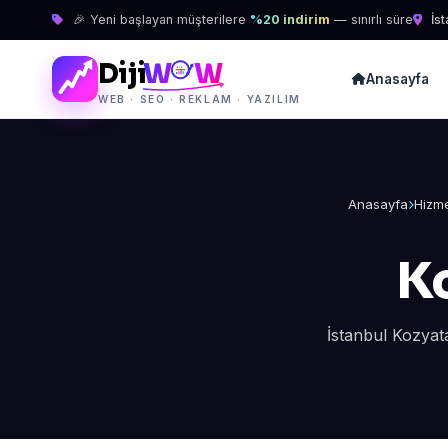
🎉 Yeni başlayan müşterilere
%20 indirim
— sınırlı süre
İst
Diji
W
W
Anasayfa
WEB · SEO · REKLAM · YAZILIM
Anasayfa
Hizme
K
İstanbul Kozyat