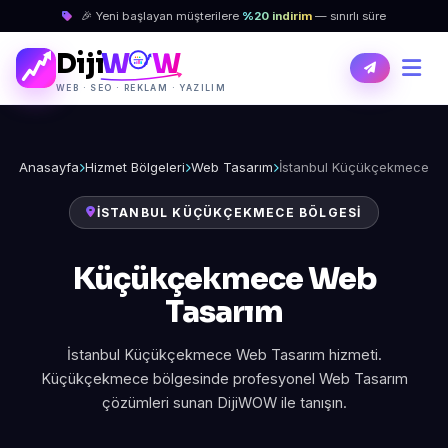
🎉 Yeni başlayan müşterilere
%20 indirim
— sınırlı süre
Diji
W
W
WEB · SEO · REKLAM · YAZILIM
Anasayfa
Hizmet Bölgeleri
Web Tasarım
İstanbul Küçükçekmece
İSTANBUL KÜÇÜKÇEKMECE BÖLGESI
Küçükçekmece Web
Tasarım
İstanbul Küçükçekmece Web Tasarım hizmeti.
Küçükçekmece bölgesinde profesyonel Web Tasarım
çözümleri sunan DijiWOW ile tanışın.