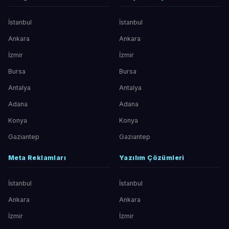
İstanbul
İstanbul
Ankara
Ankara
İzmir
İzmir
Bursa
Bursa
Antalya
Antalya
Adana
Adana
Konya
Konya
Gaziantep
Gaziantep
Meta Reklamları
Yazılım Çözümleri
İstanbul
İstanbul
Ankara
Ankara
İzmir
İzmir