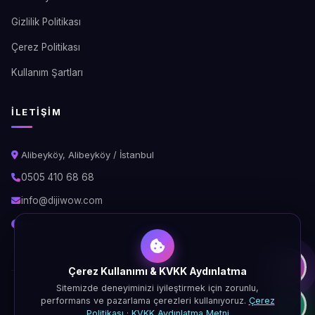
Gizlilik Politikası
Çerez Politikası
Kullanım Şartları
İLETIŞIM
Alibeyköy, Alibeyköy / İstanbul
0505 410 68 68
info@dijiwow.com
Hafta İçi: 09:00 - 18:00\nCumartesi: 10:00 - 16:00
Çerez Kullanımı & KVKK Aydınlatma
Sitemizde deneyiminizi iyileştirmek için zorunlu,
© 2026 DijiWOW. Tüm hakları saklıdır.
performans ve pazarlama çerezleri kullanıyoruz.
Çerez
KVKK
Gizlilik
Çerez
Şartlar
Politikası
·
KVKK Aydınlatma Metni