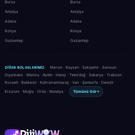
Bursa
Bursa
Antalya
Antalya
Adana
Adana
Konya
Konya
Gaziantep
Gaziantep
Mersin
·
Kayseri
·
Eskişehir
·
Samsun
·
DIĞER BÖLGELERIMIZ:
Diyarbakır
·
Manisa
·
Aydın
·
Hatay
·
Tekirdağ
·
Sakarya
·
Trabzon
·
Kocaeli
·
Balıkesir
·
Kahramanmaraş
·
Van
·
Şanlıurfa
·
Denizli
·
Erzurum
·
Muğla
·
Ordu
·
Malatya
·
Tümünü Gör
Diji
W
W