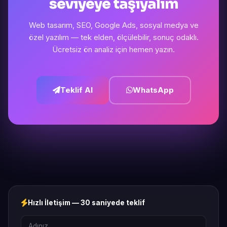
seviyeye taşıyalım
Web tasarım, SEO, Google Ads, sosyal medya ve
özel yazılım — tek elden, ölçülebilir, sonuç odaklı.
Ücretsiz ön analiz için hemen yazın.
Teklif Al
WhatsApp
Hızlı İletişim — 30 saniyede teklif