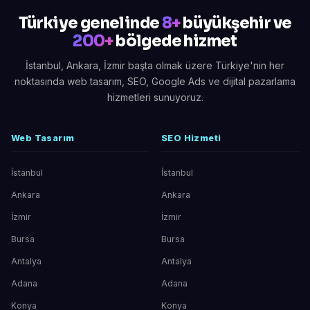
Türkiye genelinde
8+
büyükşehir ve
200+
bölgede hizmet
İstanbul, Ankara, İzmir başta olmak üzere Türkiye'nin her
noktasında web tasarım, SEO, Google Ads ve dijital pazarlama
hizmetleri sunuyoruz.
Web Tasarım
SEO Hizmeti
İstanbul
İstanbul
Ankara
Ankara
İzmir
İzmir
Bursa
Bursa
Antalya
Antalya
Adana
Adana
Konya
Konya