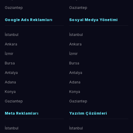
Gaziantep
Gaziantep
Google Ads Reklamları
Sosyal Medya Yönetimi
İstanbul
İstanbul
Ankara
Ankara
İzmir
İzmir
Bursa
Bursa
Antalya
Antalya
Adana
Adana
Konya
Konya
Gaziantep
Gaziantep
Meta Reklamları
Yazılım Çözümleri
İstanbul
İstanbul