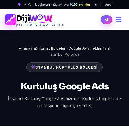
🎉 Yeni başlayan müşterilere
%20 indirim
— sınırlı süre
Diji
W
W
WEB · SEO · REKLAM · YAZILIM
Anasayfa
Hizmet Bölgeleri
Google Ads Reklamları
İstanbul Kurtuluş
İSTANBUL KURTULUŞ BÖLGESI
Kurtuluş Google Ads
İstanbul Kurtuluş Google Ads hizmeti. Kurtuluş bölgesinde
profesyonel dijital çözümler.