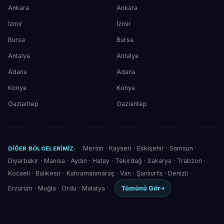
Ankara
Ankara
İzmir
İzmir
Bursa
Bursa
Antalya
Antalya
Adana
Adana
Konya
Konya
Gaziantep
Gaziantep
Mersin
·
Kayseri
·
Eskişehir
·
Samsun
·
DIĞER BÖLGELERIMIZ:
Diyarbakır
·
Manisa
·
Aydın
·
Hatay
·
Tekirdağ
·
Sakarya
·
Trabzon
·
Kocaeli
·
Balıkesir
·
Kahramanmaraş
·
Van
·
Şanlıurfa
·
Denizli
·
Erzurum
·
Muğla
·
Ordu
·
Malatya
·
Tümünü Gör