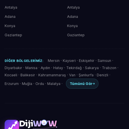
Antalya
Antalya
Adana
Adana
Konya
Konya
Gaziantep
Gaziantep
Mersin
·
Kayseri
·
Eskişehir
·
Samsun
·
DIĞER BÖLGELERIMIZ:
Diyarbakır
·
Manisa
·
Aydın
·
Hatay
·
Tekirdağ
·
Sakarya
·
Trabzon
·
Kocaeli
·
Balıkesir
·
Kahramanmaraş
·
Van
·
Şanlıurfa
·
Denizli
·
Erzurum
·
Muğla
·
Ordu
·
Malatya
·
Tümünü Gör
Diji
W
W