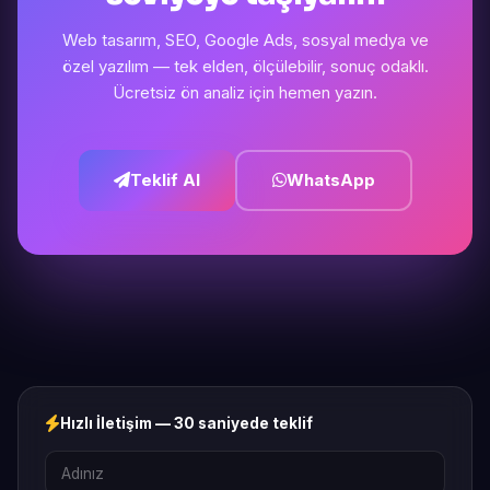
Web tasarım, SEO, Google Ads, sosyal medya ve
özel yazılım — tek elden, ölçülebilir, sonuç odaklı.
Ücretsiz ön analiz için hemen yazın.
Teklif Al
WhatsApp
Hızlı İletişim — 30 saniyede teklif