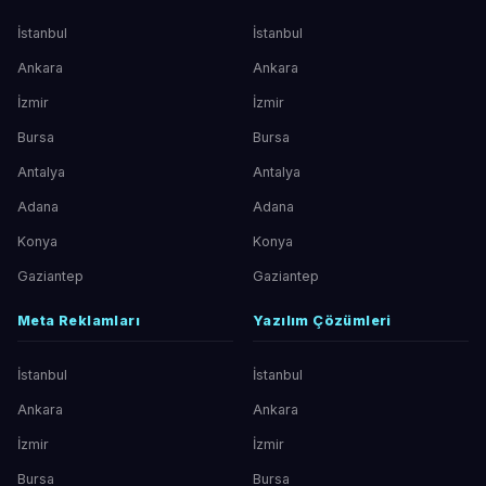
İstanbul
İstanbul
Ankara
Ankara
İzmir
İzmir
Bursa
Bursa
Antalya
Antalya
Adana
Adana
Konya
Konya
Gaziantep
Gaziantep
Meta Reklamları
Yazılım Çözümleri
İstanbul
İstanbul
Ankara
Ankara
İzmir
İzmir
Bursa
Bursa