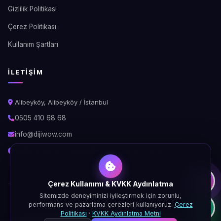
Gizlilik Politikası
Çerez Politikası
Kullanım Şartları
İLETIŞIM
Alibeyköy, Alibeyköy / İstanbul
0505 410 68 68
info@dijiwow.com
Hafta İçi: 09:00 - 18:00\nCumartesi: 10:00 - 16:00
Çerez Kullanımı & KVKK Aydınlatma
Sitemizde deneyiminizi iyileştirmek için zorunlu,
© 2026 DijiWOW. Tüm hakları saklıdır.
performans ve pazarlama çerezleri kullanıyoruz.
Çerez
KVKK
Gizlilik
Çerez
Şartlar
Politikası
·
KVKK Aydınlatma Metni