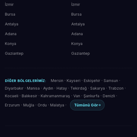
İzmir
İzmir
Bursa
Bursa
Antalya
Antalya
Adana
Adana
Konya
Konya
Gaziantep
Gaziantep
Mersin
·
Kayseri
·
Eskişehir
·
Samsun
·
DIĞER BÖLGELERIMIZ:
Diyarbakır
·
Manisa
·
Aydın
·
Hatay
·
Tekirdağ
·
Sakarya
·
Trabzon
·
Kocaeli
·
Balıkesir
·
Kahramanmaraş
·
Van
·
Şanlıurfa
·
Denizli
·
Erzurum
·
Muğla
·
Ordu
·
Malatya
·
Tümünü Gör