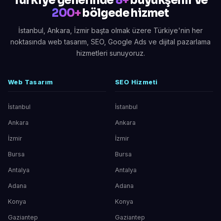
Türkiye genelinde
8+
büyükşehir ve
200+
bölgede hizmet
İstanbul, Ankara, İzmir başta olmak üzere Türkiye'nin her
noktasında web tasarım, SEO, Google Ads ve dijital pazarlama
hizmetleri sunuyoruz.
Web Tasarım
SEO Hizmeti
İstanbul
İstanbul
Ankara
Ankara
İzmir
İzmir
Bursa
Bursa
Antalya
Antalya
Adana
Adana
Konya
Konya
Gaziantep
Gaziantep