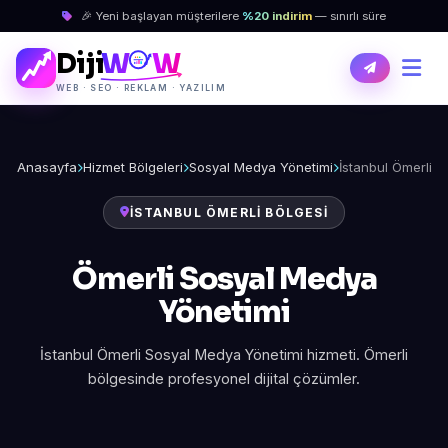
🎉 Yeni başlayan müşterilere
%20 indirim
— sınırlı süre
Diji
W
W
WEB · SEO · REKLAM · YAZILIM
Anasayfa
Hizmet Bölgeleri
Sosyal Medya Yönetimi
İstanbul Ömerli
İSTANBUL ÖMERLI BÖLGESI
Ömerli Sosyal Medya
Yönetimi
İstanbul Ömerli Sosyal Medya Yönetimi hizmeti. Ömerli
bölgesinde profesyonel dijital çözümler.