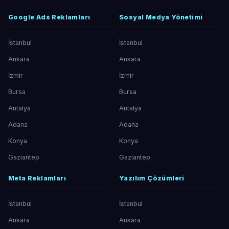
Google Ads Reklamları
Sosyal Medya Yönetimi
İstanbul
İstanbul
Ankara
Ankara
İzmir
İzmir
Bursa
Bursa
Antalya
Antalya
Adana
Adana
Konya
Konya
Gaziantep
Gaziantep
Meta Reklamları
Yazılım Çözümleri
İstanbul
İstanbul
Ankara
Ankara