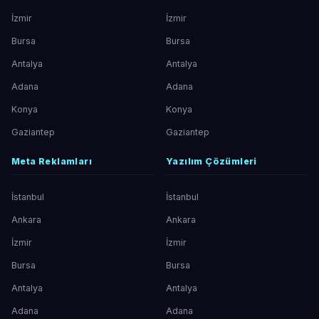
İzmir
İzmir
Bursa
Bursa
Antalya
Antalya
Adana
Adana
Konya
Konya
Gaziantep
Gaziantep
Meta Reklamları
Yazılım Çözümleri
İstanbul
İstanbul
Ankara
Ankara
İzmir
İzmir
Bursa
Bursa
Antalya
Antalya
Adana
Adana