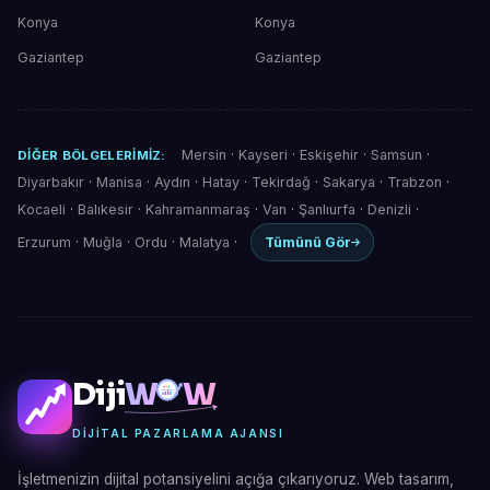
Konya
Konya
Gaziantep
Gaziantep
Mersin
·
Kayseri
·
Eskişehir
·
Samsun
·
DIĞER BÖLGELERIMIZ:
Diyarbakır
·
Manisa
·
Aydın
·
Hatay
·
Tekirdağ
·
Sakarya
·
Trabzon
·
Kocaeli
·
Balıkesir
·
Kahramanmaraş
·
Van
·
Şanlıurfa
·
Denizli
·
Erzurum
·
Muğla
·
Ordu
·
Malatya
·
Tümünü Gör
Diji
W
W
DIJITAL PAZARLAMA AJANSI
İşletmenizin dijital potansiyelini açığa çıkarıyoruz. Web tasarım,