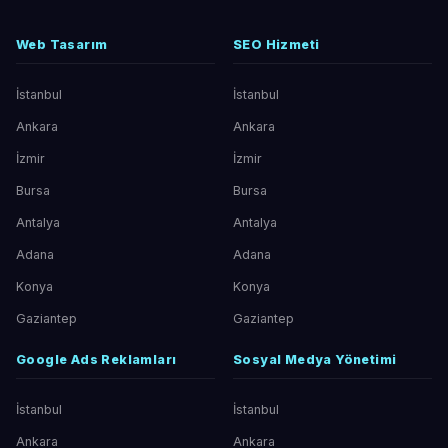
Web Tasarım
SEO Hizmeti
İstanbul
İstanbul
Ankara
Ankara
İzmir
İzmir
Bursa
Bursa
Antalya
Antalya
Adana
Adana
Konya
Konya
Gaziantep
Gaziantep
Google Ads Reklamları
Sosyal Medya Yönetimi
İstanbul
İstanbul
Ankara
Ankara