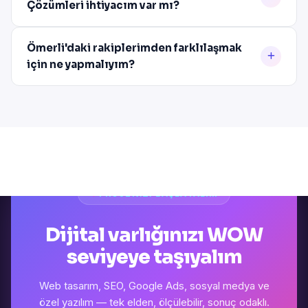
Çözümleri ihtiyacım var mı?
Ömerli'daki rakiplerimden farklılaşmak
için ne yapmalıyım?
PROJENIZI BAŞLATALIM
Dijital varlığınızı WOW
seviyeye taşıyalım
Web tasarım, SEO, Google Ads, sosyal medya ve
özel yazılım — tek elden, ölçülebilir, sonuç odaklı.