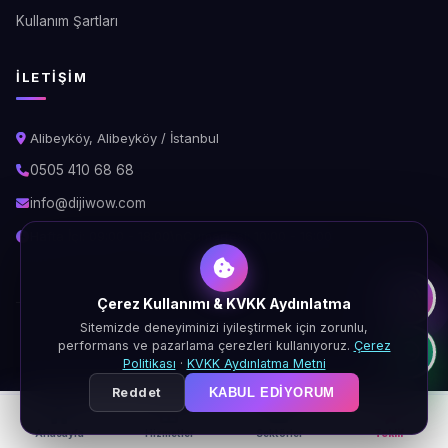
Kullanım Şartları
İLETIŞIM
Alibeyköy, Alibeyköy / İstanbul
0505 410 68 68
info@dijiwow.com
Hafta İçi: 09:00 - 18:00\nCumartesi: 10:00 - 16:00
Çerez Kullanımı & KVKK Aydınlatma
Sitemizde deneyiminizi iyileştirmek için zorunlu,
© 2026 DijiWOW. Tüm hakları saklıdır.
performans ve pazarlama çerezleri kullanıyoruz.
Çerez
KVKK
Gizlilik
Çerez
Şartlar
Politikası
·
KVKK Aydınlatma Metni
Reddet
KABUL EDIYORUM
Anasayfa
Hizmetler
Sektörler
Teklif