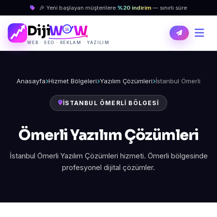
🎉 Yeni başlayan müşterilere
%20 indirim
— sınırlı süre
Diji
W
W
WEB · SEO · REKLAM · YAZILIM
Anasayfa
Hizmet Bölgeleri
Yazılım Çözümleri
İstanbul Ömerli
İSTANBUL ÖMERLI BÖLGESI
Ömerli Yazılım Çözümleri
İstanbul Ömerli Yazılım Çözümleri hizmeti. Ömerli bölgesinde
profesyonel dijital çözümler.