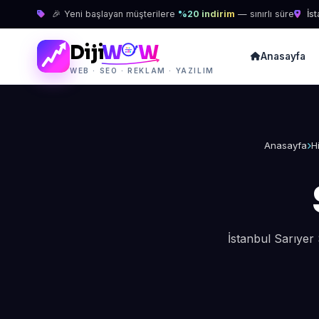
🎉 Yeni başlayan müşterilere
%20 indirim
— sınırlı süre
İst
Diji
W
W
Anasayfa
WEB · SEO · REKLAM · YAZILIM
Anasayfa
H
İstanbul Sarıyer