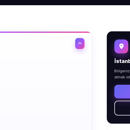
İstan
Bölgeniz
almak is