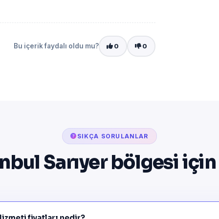
Bu içerik faydalı oldu mu?
0
0
SIKÇA SORULANLAR
nbul Sarıyer bölgesi içi
izmeti fiyatları nedir?