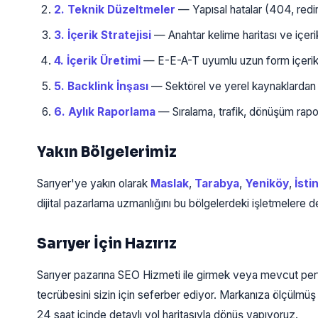
2. Teknik Düzeltmeler
— Yapısal hatalar (404, redir
3. İçerik Stratejisi
— Anahtar kelime haritası ve içerik
4. İçerik Üretimi
— E-E-A-T uyumlu uzun form içerikle
5. Backlink İnşası
— Sektörel ve yerel kaynaklardan kal
6. Aylık Raporlama
— Sıralama, trafik, dönüşüm rapor
Yakın Bölgelerimiz
Sarıyer'ye yakın olarak
Maslak
,
Tarabya
,
Yeniköy
,
İsti
dijital pazarlama uzmanlığını bu bölgelerdeki işletmelere d
Sarıyer İçin Hazırız
Sarıyer pazarına SEO Hizmeti ile girmek veya mevcut per
tecrübesini sizin için seferber ediyor. Markanıza ölçülmüş 
24 saat içinde detaylı yol haritasıyla dönüş yapıyoruz.