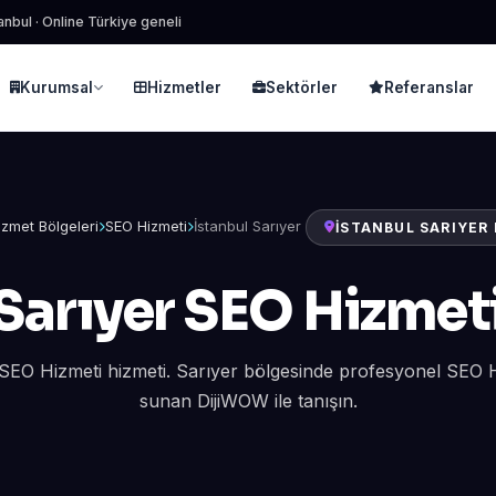
anbul · Online Türkiye geneli
Kurumsal
Hizmetler
Sektörler
Referanslar
izmet Bölgeleri
SEO Hizmeti
İstanbul Sarıyer
İSTANBUL SARIYER
Sarıyer SEO Hizmet
 SEO Hizmeti hizmeti. Sarıyer bölgesinde profesyonel SEO 
sunan DijiWOW ile tanışın.