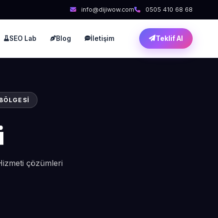
info@dijiwow.com
0505 410 68 68
SEO Lab
Blog
İletişim
Teklif Al
 BÖLGESI
i
Hizmeti çözümleri