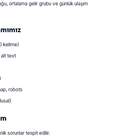
uğu, ortalama gelir grubu ve günlük ulaşım
amımız
0 kelime)
alt text
i
ap, robots
lusal)
ım
sorunlar tespit edilir.