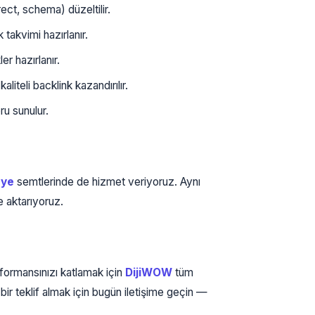
ect, schema) düzeltilir.
 takvimi hazırlanır.
r hazırlanır.
iteli backlink kazandırılır.
u sunulur.
nye
semtlerinde de hizmet veriyoruz. Aynı
e aktarıyoruz.
formansınızı katlamak için
DijiWOW
tüm
bir teklif almak için bugün iletişime geçin —