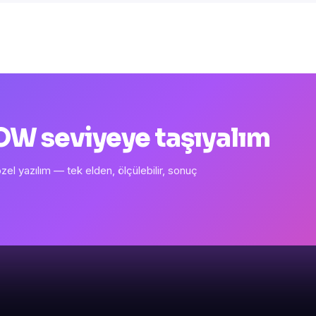
 WOW seviyeye taşıyalım
l yazılım — tek elden, ölçülebilir, sonuç