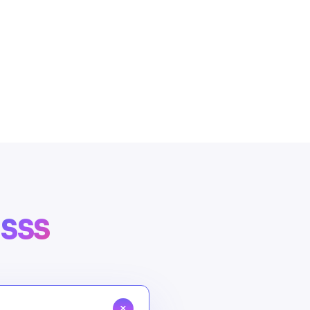
n
SSS