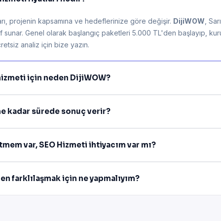
arı, projenin kapsamına ve hedeflerinize göre değişir.
DijiWOW
, Sar
lif sunar. Genel olarak başlangıç paketleri 5.000 TL'den başlayıp, ku
retsiz analiz için bize yazın.
hizmeti için neden DijiWOW?
ne kadar sürede sonuç verir?
etmem var, SEO Hizmeti ihtiyacım var mı?
den farklılaşmak için ne yapmalıyım?