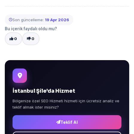
Son güncelleme:
19 Apr 2026
Bu içerik faydalı oldu mu?
0
0
İstanbul Şile'da Hizmet
Bölgenize özel SEO Hizmeti hizmeti için ücretsiz analiz ve
teklif almak ister misiniz?
Teklif Al