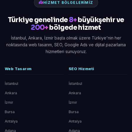
HIZMET BÖLGELERIMIZ
Türkiye genelinde
8+
büyükşehir ve
200+
bölgede hizmet
İstanbul, Ankara, İzmir başta olmak üzere Türkiye'nin her
noktasında web tasarım, SEO, Google Ads ve dijital pazarlama
hizmetleri sunuyoruz.
Web Tasarım
SEO Hizmeti
İstanbul
İstanbul
Ankara
Ankara
İzmir
İzmir
Bursa
Bursa
Antalya
Antalya
Adana
Adana