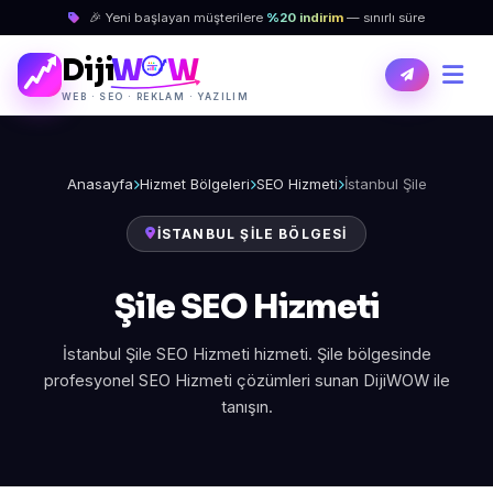
🎉 Yeni başlayan müşterilere
%20 indirim
— sınırlı süre
Diji
W
W
WEB · SEO · REKLAM · YAZILIM
Anasayfa
Hizmet Bölgeleri
SEO Hizmeti
İstanbul Şile
İSTANBUL ŞILE BÖLGESI
Şile SEO Hizmeti
İstanbul Şile SEO Hizmeti hizmeti. Şile bölgesinde
profesyonel SEO Hizmeti çözümleri sunan DijiWOW ile
tanışın.