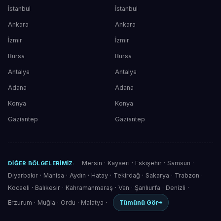
İstanbul
İstanbul
Ankara
Ankara
İzmir
İzmir
Bursa
Bursa
Antalya
Antalya
Adana
Adana
Konya
Konya
Gaziantep
Gaziantep
Mersin
·
Kayseri
·
Eskişehir
·
Samsun
·
DIĞER BÖLGELERIMIZ:
Diyarbakır
·
Manisa
·
Aydın
·
Hatay
·
Tekirdağ
·
Sakarya
·
Trabzon
·
Kocaeli
·
Balıkesir
·
Kahramanmaraş
·
Van
·
Şanlıurfa
·
Denizli
·
Erzurum
·
Muğla
·
Ordu
·
Malatya
·
Tümünü Gör