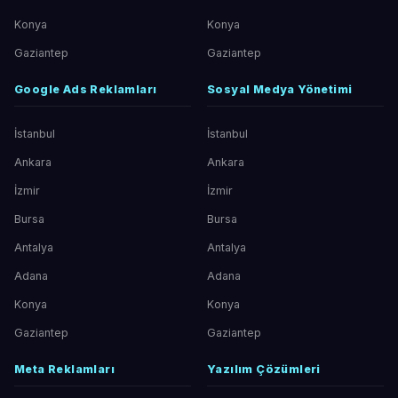
Konya
Konya
Gaziantep
Gaziantep
Google Ads Reklamları
Sosyal Medya Yönetimi
İstanbul
İstanbul
Ankara
Ankara
İzmir
İzmir
Bursa
Bursa
Antalya
Antalya
Adana
Adana
Konya
Konya
Gaziantep
Gaziantep
Meta Reklamları
Yazılım Çözümleri