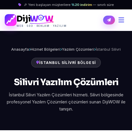
🎉 Yeni başlayan müşterilere
%20 indirim
— sınırlı süre
Diji
W
W
WEB · SEO · REKLAM · YAZILIM
Anasayfa
Hizmet Bölgeleri
Yazılım Çözümleri
İstanbul Silivri
İSTANBUL SILIVRI BÖLGESI
Silivri Yazılım Çözümleri
İstanbul Silivri Yazılım Çözümleri hizmeti. Silivri bölgesinde
profesyonel Yazılım Çözümleri çözümleri sunan DijiWOW ile
tanışın.