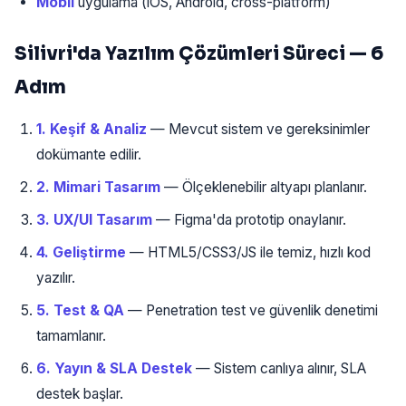
Mobil
uygulama (iOS, Android, cross-platform)
Silivri'da Yazılım Çözümleri Süreci — 6
Adım
1. Keşif & Analiz
— Mevcut sistem ve gereksinimler
dokümante edilir.
2. Mimari Tasarım
— Ölçeklenebilir altyapı planlanır.
3. UX/UI Tasarım
— Figma'da prototip onaylanır.
4. Geliştirme
— HTML5/CSS3/JS ile temiz, hızlı kod
yazılır.
5. Test & QA
— Penetration test ve güvenlik denetimi
tamamlanır.
6. Yayın & SLA Destek
— Sistem canlıya alınır, SLA
destek başlar.