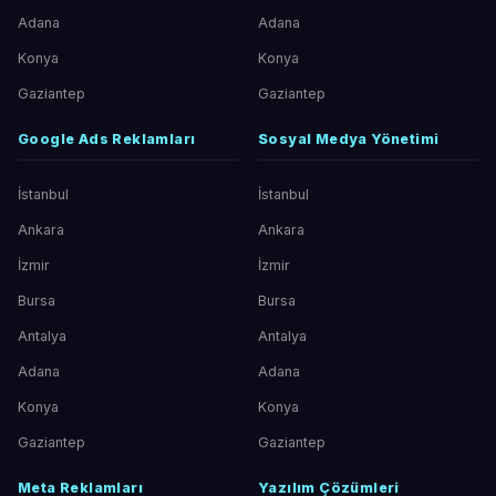
Adana
Adana
Konya
Konya
Gaziantep
Gaziantep
Google Ads Reklamları
Sosyal Medya Yönetimi
İstanbul
İstanbul
Ankara
Ankara
İzmir
İzmir
Bursa
Bursa
Antalya
Antalya
Adana
Adana
Konya
Konya
Gaziantep
Gaziantep
Meta Reklamları
Yazılım Çözümleri