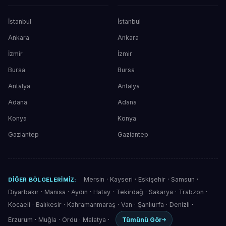
İstanbul
İstanbul
Ankara
Ankara
İzmir
İzmir
Bursa
Bursa
Antalya
Antalya
Adana
Adana
Konya
Konya
Gaziantep
Gaziantep
Mersin
·
Kayseri
·
Eskişehir
·
Samsun
·
DIĞER BÖLGELERIMIZ:
Diyarbakır
·
Manisa
·
Aydın
·
Hatay
·
Tekirdağ
·
Sakarya
·
Trabzon
·
Kocaeli
·
Balıkesir
·
Kahramanmaraş
·
Van
·
Şanlıurfa
·
Denizli
·
Erzurum
·
Muğla
·
Ordu
·
Malatya
·
Tümünü Gör