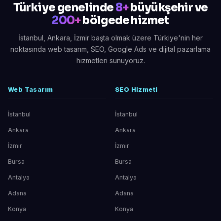
Türkiye genelinde
8+
büyükşehir ve
200+
bölgede hizmet
İstanbul, Ankara, İzmir başta olmak üzere Türkiye'nin her
noktasında web tasarım, SEO, Google Ads ve dijital pazarlama
hizmetleri sunuyoruz.
Web Tasarım
SEO Hizmeti
İstanbul
İstanbul
Ankara
Ankara
İzmir
İzmir
Bursa
Bursa
Antalya
Antalya
Adana
Adana
Konya
Konya