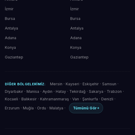
İzmir
İzmir
Bursa
Bursa
Antalya
Antalya
Adana
Adana
Konya
Konya
Gaziantep
Gaziantep
Mersin
·
Kayseri
·
Eskişehir
·
Samsun
·
DIĞER BÖLGELERIMIZ:
Diyarbakır
·
Manisa
·
Aydın
·
Hatay
·
Tekirdağ
·
Sakarya
·
Trabzon
·
Kocaeli
·
Balıkesir
·
Kahramanmaraş
·
Van
·
Şanlıurfa
·
Denizli
·
Erzurum
·
Muğla
·
Ordu
·
Malatya
·
Tümünü Gör