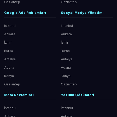
Gaziantep
Gaziantep
Google Ads Reklamları
Sosyal Medya Yönetimi
İstanbul
İstanbul
Ankara
Ankara
İzmir
İzmir
Bursa
Bursa
Antalya
Antalya
Adana
Adana
Konya
Konya
Gaziantep
Gaziantep
Meta Reklamları
Yazılım Çözümleri
İstanbul
İstanbul
Ankara
Ankara