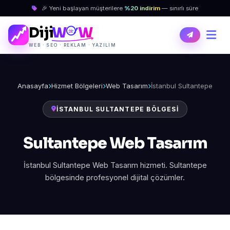
🎉 Yeni başlayan müşterilere
%20 indirim
— sınırlı süre
Diji
W
W
WEB · SEO · REKLAM · YAZILIM
Anasayfa
Hizmet Bölgeleri
Web Tasarım
İstanbul Sultantepe
İSTANBUL SULTANTEPE BÖLGESI
Sultantepe Web Tasarım
İstanbul Sultantepe Web Tasarım hizmeti. Sultantepe
bölgesinde profesyonel dijital çözümler.