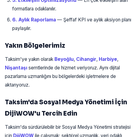
5. Etkileşim Optimizasyonu
— En çok etkileşim alan
formatlara odaklanılır.
6. Aylık Raporlama
— Şeffaf KPI ve aylık aksiyon planı
paylaşılır.
Yakın Bölgelerimiz
Taksim'ye yakın olarak
Beyoğlu
,
Cihangir
,
Harbiye
,
Nişantaşı
semtlerinde de hizmet veriyoruz. Aynı dijital
pazarlama uzmanlığını bu bölgelerdeki işletmelere de
aktarıyoruz.
Taksim'da Sosyal Medya Yönetimi İçin
DijiWOW'u Tercih Edin
Taksim'da sürdürülebilir bir Sosyal Medya Yönetimi stratejisi
için
DijiWOW
ile çalışmak; sektörel uzmanlık, veri odaklı