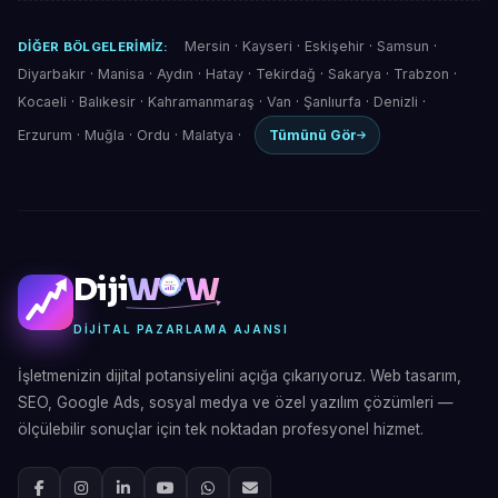
Mersin
·
Kayseri
·
Eskişehir
·
Samsun
·
DIĞER BÖLGELERIMIZ:
Diyarbakır
·
Manisa
·
Aydın
·
Hatay
·
Tekirdağ
·
Sakarya
·
Trabzon
·
Kocaeli
·
Balıkesir
·
Kahramanmaraş
·
Van
·
Şanlıurfa
·
Denizli
·
Erzurum
·
Muğla
·
Ordu
·
Malatya
·
Tümünü Gör
Diji
W
W
DIJITAL PAZARLAMA AJANSI
İşletmenizin dijital potansiyelini açığa çıkarıyoruz. Web tasarım,
SEO, Google Ads, sosyal medya ve özel yazılım çözümleri —
ölçülebilir sonuçlar için tek noktadan profesyonel hizmet.