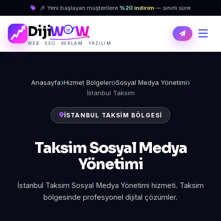
🎉 Yeni başlayan müşterilere
%20 indirim
— sınırlı süre
Diji
W
W
WEB · SEO · REKLAM · YAZILIM
Anasayfa
Hizmet Bölgeleri
Sosyal Medya Yönetimi
İstanbul Taksim
İSTANBUL TAKSIM BÖLGESI
Taksim Sosyal Medya
Yönetimi
İstanbul Taksim Sosyal Medya Yönetimi hizmeti. Taksim
bölgesinde profesyonel dijital çözümler.