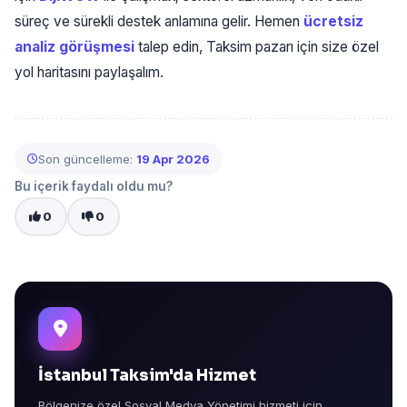
süreç ve sürekli destek anlamına gelir. Hemen
ücretsiz
analiz görüşmesi
talep edin, Taksim pazarı için size özel
yol haritasını paylaşalım.
Son güncelleme:
19 Apr 2026
Bu içerik faydalı oldu mu?
0
0
İstanbul Taksim'da Hizmet
Bölgenize özel Sosyal Medya Yönetimi hizmeti için