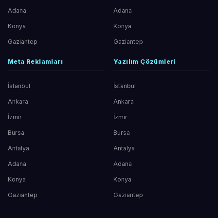
Adana
Adana
Konya
Konya
Gaziantep
Gaziantep
Meta Reklamları
Yazılım Çözümleri
İstanbul
İstanbul
Ankara
Ankara
İzmir
İzmir
Bursa
Bursa
Antalya
Antalya
Adana
Adana
Konya
Konya
Gaziantep
Gaziantep