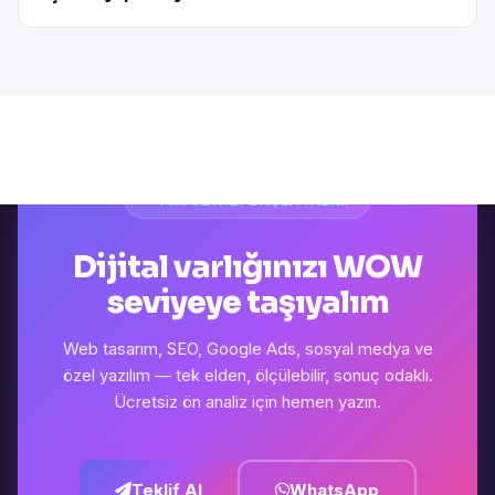
PROJENIZI BAŞLATALIM
Dijital varlığınızı WOW
seviyeye taşıyalım
Web tasarım, SEO, Google Ads, sosyal medya ve
özel yazılım — tek elden, ölçülebilir, sonuç odaklı.
Ücretsiz ön analiz için hemen yazın.
Teklif Al
WhatsApp