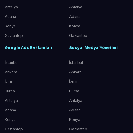
Antalya
Antalya
Adana
Adana
Konya
Konya
Gaziantep
Gaziantep
Google Ads Reklamları
Sosyal Medya Yönetimi
İstanbul
İstanbul
Ankara
Ankara
İzmir
İzmir
Bursa
Bursa
Antalya
Antalya
Adana
Adana
Konya
Konya
Gaziantep
Gaziantep