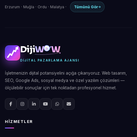
Erzurum
·
Muğla
·
Ordu
·
Malatya
·
Tümünü Gör
Diji
W
W
DIJITAL PAZARLAMA AJANSI
İşletmenizin dijital potansiyelini açığa çıkarıyoruz. Web tasarım,
SEO, Google Ads, sosyal medya ve özel yazılım çözümleri —
ölçülebilir sonuçlar için tek noktadan profesyonel hizmet.
HIZMETLER