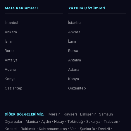
Meta Reklamları
Yazılım Çözümleri
İstanbul
İstanbul
Ankara
Ankara
İzmir
İzmir
Bursa
Bursa
Antalya
Antalya
Adana
Adana
Konya
Konya
Gaziantep
Gaziantep
Mersin
·
Kayseri
·
Eskişehir
·
Samsun
·
DIĞER BÖLGELERIMIZ:
Diyarbakır
·
Manisa
·
Aydın
·
Hatay
·
Tekirdağ
·
Sakarya
·
Trabzon
·
Kocaeli
·
Balıkesir
·
Kahramanmaraş
·
Van
·
Şanlıurfa
·
Denizli
·