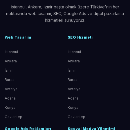
İstanbul, Ankara, İzmir başta olmak üzere Türkiye'nin her
noktasında web tasarım, SEO, Google Ads ve dijital pazarlama
hizmetleri sunuyoruz.
Web Tasarım
SEO Hizmeti
İstanbul
İstanbul
Ankara
Ankara
İzmir
İzmir
Bursa
Bursa
Antalya
Antalya
Adana
Adana
Konya
Konya
Gaziantep
Gaziantep
Google Ads Reklamları
Sosyal Medya Yönetimi