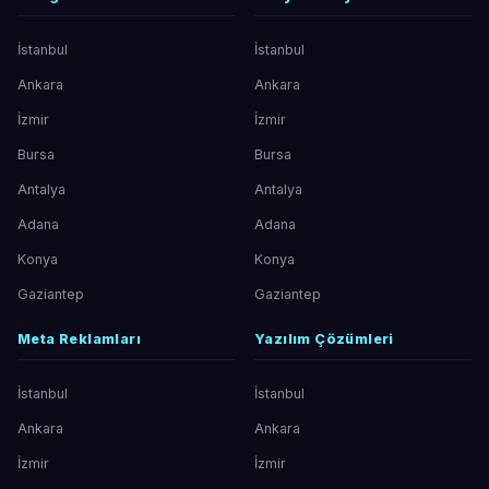
İstanbul
İstanbul
Ankara
Ankara
İzmir
İzmir
Bursa
Bursa
Antalya
Antalya
Adana
Adana
Konya
Konya
Gaziantep
Gaziantep
Meta Reklamları
Yazılım Çözümleri
İstanbul
İstanbul
Ankara
Ankara
İzmir
İzmir