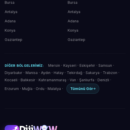
Bursa
Bursa
Antalya
Antalya
Adana
Adana
Konya
Konya
Gaziantep
Gaziantep
Mersin
·
Kayseri
·
Eskişehir
·
Samsun
·
DIĞER BÖLGELERIMIZ:
Diyarbakır
·
Manisa
·
Aydın
·
Hatay
·
Tekirdağ
·
Sakarya
·
Trabzon
·
Kocaeli
·
Balıkesir
·
Kahramanmaraş
·
Van
·
Şanlıurfa
·
Denizli
·
Erzurum
·
Muğla
·
Ordu
·
Malatya
·
Tümünü Gör
Diji
W
W