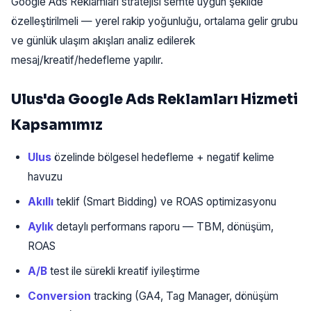
Google Ads Reklamları stratejisi semte uygun şekilde
özelleştirilmeli — yerel rakip yoğunluğu, ortalama gelir grubu
ve günlük ulaşım akışları analiz edilerek
mesaj/kreatif/hedefleme yapılır.
Ulus'da Google Ads Reklamları Hizmeti
Kapsamımız
Ulus
özelinde bölgesel hedefleme + negatif kelime
havuzu
Akıllı
teklif (Smart Bidding) ve ROAS optimizasyonu
Aylık
detaylı performans raporu — TBM, dönüşüm,
ROAS
A/B
test ile sürekli kreatif iyileştirme
Conversion
tracking (GA4, Tag Manager, dönüşüm