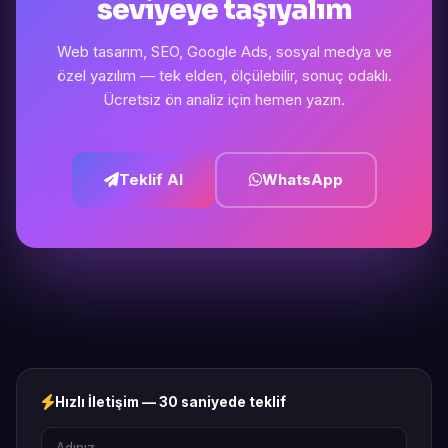
seviyeye taşıyalım
Web tasarım, SEO, Google Ads, sosyal medya ve
özel yazılım — tek elden, ölçülebilir, sonuç odaklı.
Ücretsiz ön analiz için hemen yazın.
Teklif Al
WhatsApp
Hızlı İletişim — 30 saniyede teklif