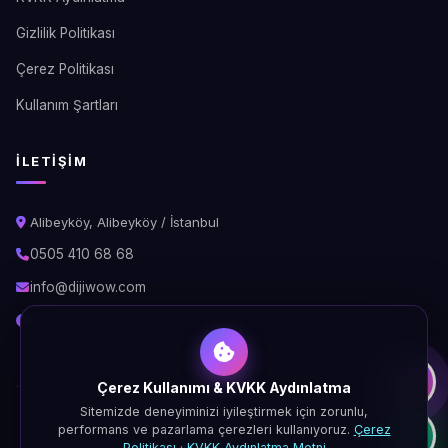
Gizlilik Politikası
Çerez Politikası
Kullanım Şartları
İLETIŞIM
Alibeyköy, Alibeyköy / İstanbul
0505 410 68 68
info@dijiwow.com
Hafta İçi: 09:00 - 18:00\nCumartesi: 10:00 - 16:00
Çerez Kullanımı & KVKK Aydınlatma
Sitemizde deneyiminizi iyileştirmek için zorunlu,
© 2026 DijiWOW. Tüm hakları saklıdır.
performans ve pazarlama çerezleri kullanıyoruz.
Çerez
KVKK
Gizlilik
Çerez
Şartlar
Politikası
·
KVKK Aydınlatma Metni