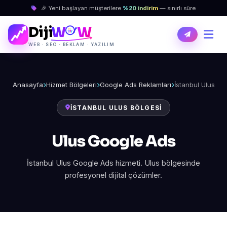
🎉 Yeni başlayan müşterilere
%20 indirim
— sınırlı süre
Diji
W
W
WEB · SEO · REKLAM · YAZILIM
Anasayfa
Hizmet Bölgeleri
Google Ads Reklamları
İstanbul Ulus
İSTANBUL ULUS BÖLGESI
Ulus Google Ads
İstanbul Ulus Google Ads hizmeti. Ulus bölgesinde
profesyonel dijital çözümler.