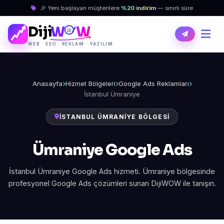
🎉 Yeni başlayan müşterilere
%20 indirim
— sınırlı süre
Diji
W
W
WEB · SEO · REKLAM · YAZILIM
Anasayfa
Hizmet Bölgeleri
Google Ads Reklamları
İstanbul Ümraniye
İSTANBUL ÜMRANIYE BÖLGESI
Ümraniye Google Ads
İstanbul Ümraniye Google Ads hizmeti. Ümraniye bölgesinde
profesyonel Google Ads çözümleri sunan DijiWOW ile tanışın.