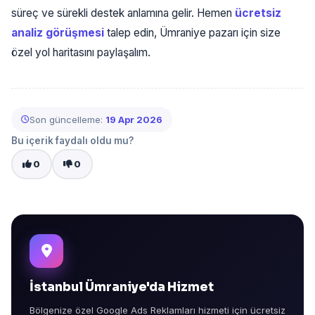
süreç ve sürekli destek anlamına gelir. Hemen
ücretsiz
analiz görüşmesi
talep edin, Ümraniye pazarı için size
özel yol haritasını paylaşalım.
Son güncelleme:
19 Apr 2026
Bu içerik faydalı oldu mu?
0
0
İstanbul Ümraniye'da Hizmet
Bölgenize özel Google Ads Reklamları hizmeti için ücretsiz