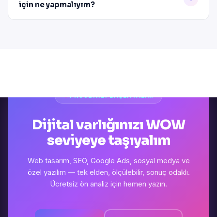
için ne yapmalıyım?
PROJENIZI BAŞLATALIM
Dijital varlığınızı WOW
seviyeye taşıyalım
Web tasarım, SEO, Google Ads, sosyal medya ve
özel yazılım — tek elden, ölçülebilir, sonuç odaklı.
Ücretsiz ön analiz için hemen yazın.