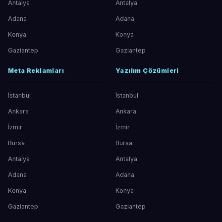
Antalya
Antalya
Adana
Adana
Konya
Konya
Gaziantep
Gaziantep
Meta Reklamları
Yazılım Çözümleri
İstanbul
İstanbul
Ankara
Ankara
İzmir
İzmir
Bursa
Bursa
Antalya
Antalya
Adana
Adana
Konya
Konya
Gaziantep
Gaziantep