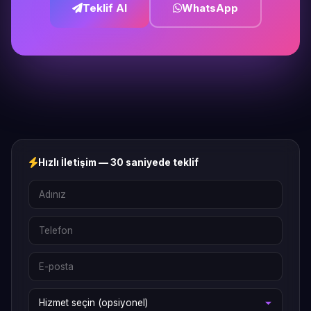
Teklif Al
WhatsApp
Hızlı İletişim — 30 saniyede teklif