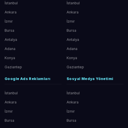
İstanbul
İstanbul
Ankara
Ankara
İzmir
İzmir
Bursa
Bursa
Antalya
Antalya
Adana
Adana
Konya
Konya
Gaziantep
Gaziantep
Google Ads Reklamları
Sosyal Medya Yönetimi
İstanbul
İstanbul
Ankara
Ankara
İzmir
İzmir
Bursa
Bursa