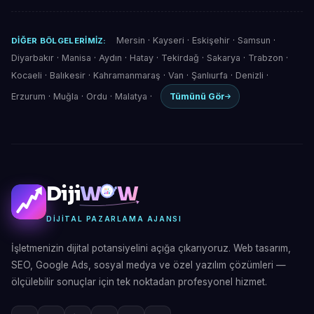
Mersin
·
Kayseri
·
Eskişehir
·
Samsun
·
DIĞER BÖLGELERIMIZ:
Diyarbakır
·
Manisa
·
Aydın
·
Hatay
·
Tekirdağ
·
Sakarya
·
Trabzon
·
Kocaeli
·
Balıkesir
·
Kahramanmaraş
·
Van
·
Şanlıurfa
·
Denizli
·
Erzurum
·
Muğla
·
Ordu
·
Malatya
·
Tümünü Gör
Diji
W
W
DIJITAL PAZARLAMA AJANSI
İşletmenizin dijital potansiyelini açığa çıkarıyoruz. Web tasarım,
SEO, Google Ads, sosyal medya ve özel yazılım çözümleri —
ölçülebilir sonuçlar için tek noktadan profesyonel hizmet.