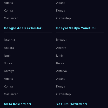
Adana
Adana
Konya
Konya
Gaziantep
Gaziantep
Google Ads Reklamları
Sosyal Medya Yönetimi
İstanbul
İstanbul
Ankara
Ankara
İzmir
İzmir
Bursa
Bursa
Antalya
Antalya
Adana
Adana
Konya
Konya
Gaziantep
Gaziantep
Meta Reklamları
Yazılım Çözümleri