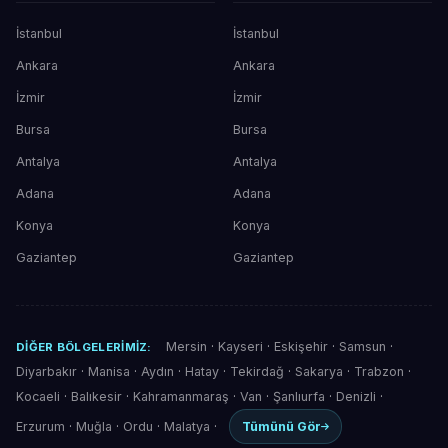
İstanbul
İstanbul
Ankara
Ankara
İzmir
İzmir
Bursa
Bursa
Antalya
Antalya
Adana
Adana
Konya
Konya
Gaziantep
Gaziantep
Mersin
·
Kayseri
·
Eskişehir
·
Samsun
·
DIĞER BÖLGELERIMIZ:
Diyarbakır
·
Manisa
·
Aydın
·
Hatay
·
Tekirdağ
·
Sakarya
·
Trabzon
·
Kocaeli
·
Balıkesir
·
Kahramanmaraş
·
Van
·
Şanlıurfa
·
Denizli
·
Erzurum
·
Muğla
·
Ordu
·
Malatya
·
Tümünü Gör