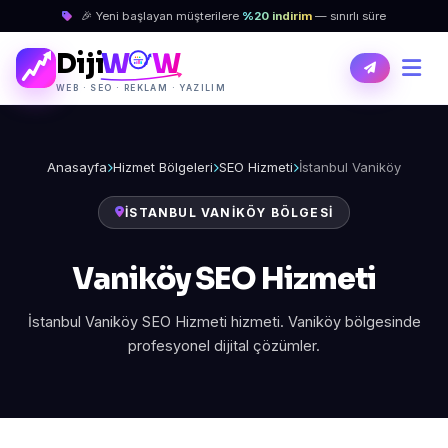
🎉 Yeni başlayan müşterilere
%20 indirim
— sınırlı süre
Diji
W
W
WEB · SEO · REKLAM · YAZILIM
Anasayfa
Hizmet Bölgeleri
SEO Hizmeti
İstanbul Vaniköy
İSTANBUL VANIKÖY BÖLGESI
Vaniköy SEO Hizmeti
İstanbul Vaniköy SEO Hizmeti hizmeti. Vaniköy bölgesinde
profesyonel dijital çözümler.