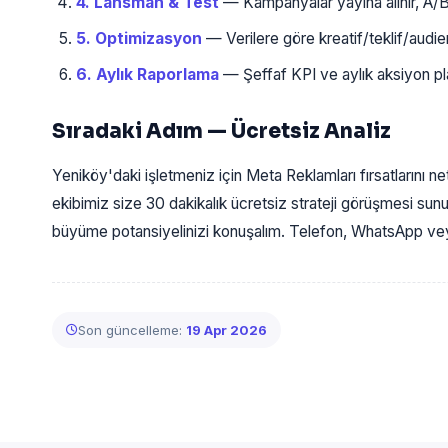
4. Lansman & Test
— Kampanyalar yayına alınır, A/B te
5. Optimizasyon
— Verilere göre kreatif/teklif/audience 
6. Aylık Raporlama
— Şeffaf KPI ve aylık aksiyon plan
Sıradaki Adım — Ücretsiz Analiz
Yeniköy'daki işletmeniz için Meta Reklamları fırsatlarını n
ekibimiz size 30 dakikalık ücretsiz strateji görüşmesi sun
büyüme potansiyelinizi konuşalım. Telefon, WhatsApp veya
Son güncelleme:
19 Apr 2026