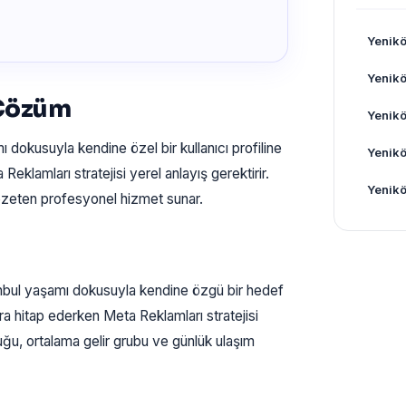
Yenik
Yenikö
 Çözüm
Yenik
ı dokusuyla kendine özel bir kullanıcı profiline
Yenikö
eklamları stratejisi yerel anlayış gerektirir.
Yenikö
gözeten profesyonel hizmet sunar.
bul yaşamı dokusuyla kendine özgü bir hedef
ra hitap ederken Meta Reklamları stratejisi
uğu, ortalama gelir grubu ve günlük ulaşım