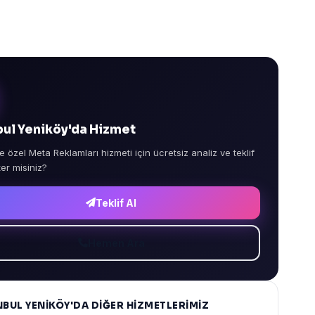
bul Yeniköy'da Hizmet
e özel Meta Reklamları hizmeti için ücretsiz analiz ve teklif
ter misiniz?
Teklif Al
Hemen Ara
NBUL YENIKÖY'DA DIĞER HIZMETLERIMIZ