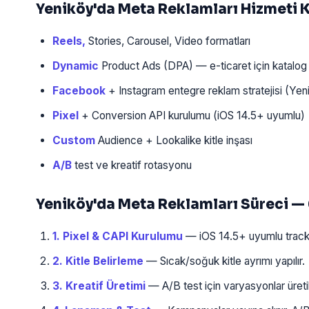
Yeniköy'da Meta Reklamları Hizmeti
Reels,
Stories, Carousel, Video formatları
Dynamic
Product Ads (DPA) — e-ticaret için katalog
Facebook
+ Instagram entegre reklam stratejisi (Yen
Pixel
+ Conversion API kurulumu (iOS 14.5+ uyumlu)
Custom
Audience + Lookalike kitle inşası
A/B
test ve kreatif rotasyonu
Yeniköy'da Meta Reklamları Süreci —
1. Pixel & CAPI Kurulumu
— iOS 14.5+ uyumlu tracki
2. Kitle Belirleme
— Sıcak/soğuk kitle ayrımı yapılır.
3. Kreatif Üretimi
— A/B test için varyasyonlar üretili