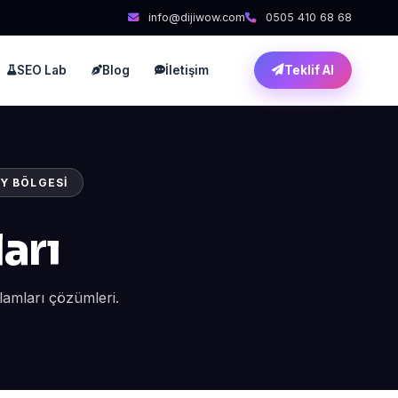
info@dijiwow.com
0505 410 68 68
SEO Lab
Blog
İletişim
Teklif Al
Y BÖLGESI
arı
lamları çözümleri.