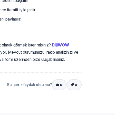
stleri başlatılır.
iteratif iyileştirilir.
ı paylaşılır.
et olarak görmek ister misiniz?
DijiWOW
uyor. Mevcut durumunuzu, rakip analizinizi ve
 form üzerinden bize ulaşabilirsiniz.
Bu içerik faydalı oldu mu?
0
0