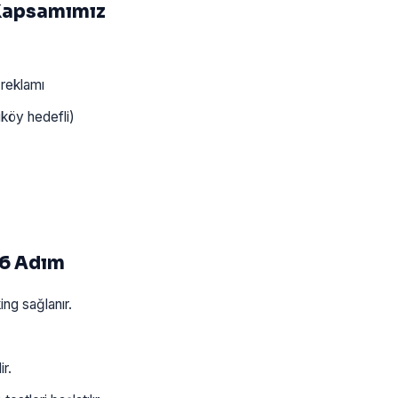
 Kapsamımız
 reklamı
iköy hedefli)
 6 Adım
ng sağlanır.
r.