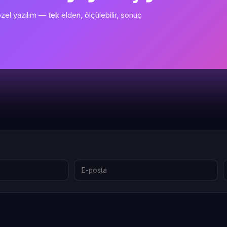
l yazılım — tek elden, ölçülebilir, sonuç