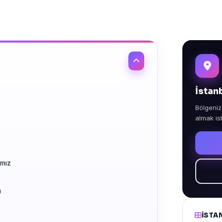
İstan
Bölgeniz
almak is
ımız
m
İSTA