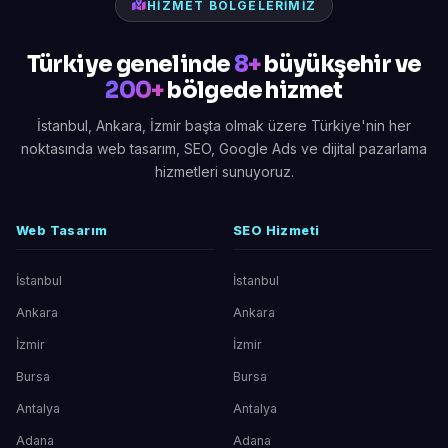
HIZMET BÖLGELERIMIZ
Türkiye genelinde
8+
büyükşehir ve
200+
bölgede hizmet
İstanbul, Ankara, İzmir başta olmak üzere Türkiye'nin her
noktasında web tasarım, SEO, Google Ads ve dijital pazarlama
hizmetleri sunuyoruz.
Web Tasarım
SEO Hizmeti
İstanbul
İstanbul
Ankara
Ankara
İzmir
İzmir
Bursa
Bursa
Antalya
Antalya
Adana
Adana