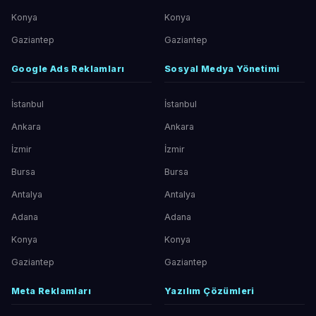
Konya
Konya
Gaziantep
Gaziantep
Google Ads Reklamları
Sosyal Medya Yönetimi
İstanbul
İstanbul
Ankara
Ankara
İzmir
İzmir
Bursa
Bursa
Antalya
Antalya
Adana
Adana
Konya
Konya
Gaziantep
Gaziantep
Meta Reklamları
Yazılım Çözümleri