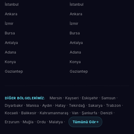
İstanbul
İstanbul
Ankara
Ankara
İzmir
İzmir
Bursa
Bursa
Antalya
Antalya
Adana
Adana
Konya
Konya
Gaziantep
Gaziantep
Mersin
·
Kayseri
·
Eskişehir
·
Samsun
·
DIĞER BÖLGELERIMIZ:
Diyarbakır
·
Manisa
·
Aydın
·
Hatay
·
Tekirdağ
·
Sakarya
·
Trabzon
·
Kocaeli
·
Balıkesir
·
Kahramanmaraş
·
Van
·
Şanlıurfa
·
Denizli
·
Erzurum
·
Muğla
·
Ordu
·
Malatya
·
Tümünü Gör