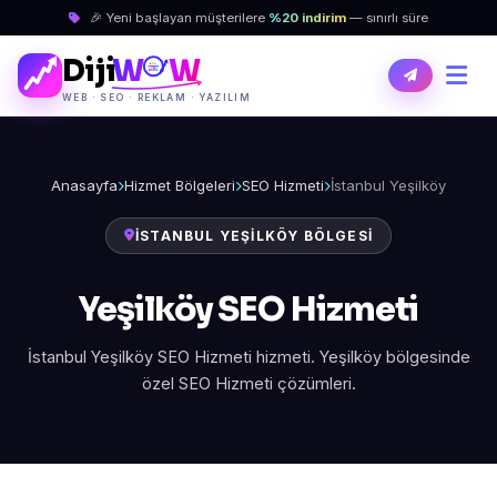
🎉 Yeni başlayan müşterilere
%20 indirim
— sınırlı süre
Diji
W
W
WEB · SEO · REKLAM · YAZILIM
Anasayfa
Hizmet Bölgeleri
SEO Hizmeti
İstanbul Yeşilköy
İSTANBUL YEŞILKÖY BÖLGESI
Yeşilköy SEO Hizmeti
İstanbul Yeşilköy SEO Hizmeti hizmeti. Yeşilköy bölgesinde
özel SEO Hizmeti çözümleri.