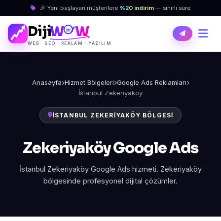
🎉 Yeni başlayan müşterilere
%20 indirim
— sınırlı süre
Diji
W
W
WEB · SEO · REKLAM · YAZILIM
Anasayfa
Hizmet Bölgeleri
Google Ads Reklamları
İstanbul Zekeriyaköy
İSTANBUL ZEKERIYAKÖY BÖLGESI
Zekeriyaköy Google Ads
İstanbul Zekeriyaköy Google Ads hizmeti. Zekeriyaköy
bölgesinde profesyonel dijital çözümler.