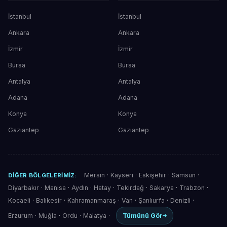
İstanbul
İstanbul
Ankara
Ankara
İzmir
İzmir
Bursa
Bursa
Antalya
Antalya
Adana
Adana
Konya
Konya
Gaziantep
Gaziantep
Mersin
·
Kayseri
·
Eskişehir
·
Samsun
·
DIĞER BÖLGELERIMIZ:
Diyarbakır
·
Manisa
·
Aydın
·
Hatay
·
Tekirdağ
·
Sakarya
·
Trabzon
·
Kocaeli
·
Balıkesir
·
Kahramanmaraş
·
Van
·
Şanlıurfa
·
Denizli
·
Erzurum
·
Muğla
·
Ordu
·
Malatya
·
Tümünü Gör