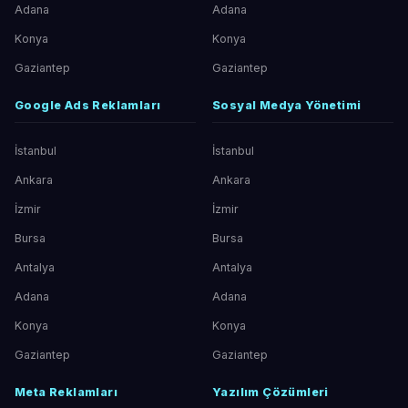
Adana
Adana
Konya
Konya
Gaziantep
Gaziantep
Google Ads Reklamları
Sosyal Medya Yönetimi
İstanbul
İstanbul
Ankara
Ankara
İzmir
İzmir
Bursa
Bursa
Antalya
Antalya
Adana
Adana
Konya
Konya
Gaziantep
Gaziantep
Meta Reklamları
Yazılım Çözümleri