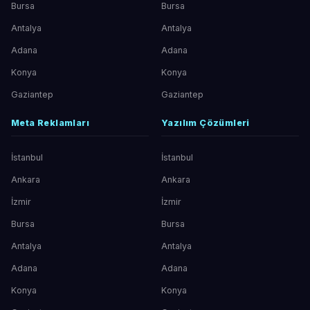
Bursa
Bursa
Antalya
Antalya
Adana
Adana
Konya
Konya
Gaziantep
Gaziantep
Meta Reklamları
Yazılım Çözümleri
İstanbul
İstanbul
Ankara
Ankara
İzmir
İzmir
Bursa
Bursa
Antalya
Antalya
Adana
Adana
Konya
Konya