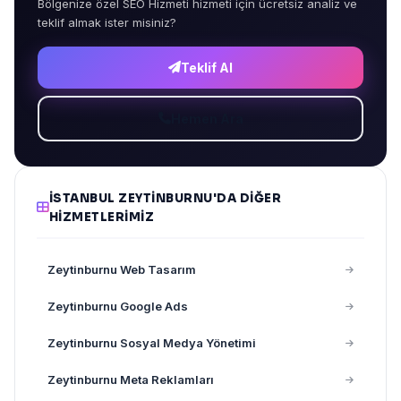
Bölgenize özel SEO Hizmeti hizmeti için ücretsiz analiz ve
teklif almak ister misiniz?
Teklif Al
Hemen Ara
İSTANBUL ZEYTINBURNU'DA DIĞER
HIZMETLERIMIZ
Zeytinburnu Web Tasarım
Zeytinburnu Google Ads
Zeytinburnu Sosyal Medya Yönetimi
Zeytinburnu Meta Reklamları