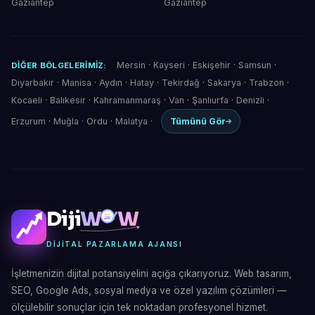
Gaziantep
Gaziantep
Mersin
·
Kayseri
·
Eskişehir
·
Samsun
·
DIĞER BÖLGELERIMIZ:
Diyarbakır
·
Manisa
·
Aydın
·
Hatay
·
Tekirdağ
·
Sakarya
·
Trabzon
·
Kocaeli
·
Balıkesir
·
Kahramanmaraş
·
Van
·
Şanlıurfa
·
Denizli
·
Erzurum
·
Muğla
·
Ordu
·
Malatya
·
Tümünü Gör
Diji
W
W
DIJITAL PAZARLAMA AJANSI
İşletmenizin dijital potansiyelini açığa çıkarıyoruz. Web tasarım,
SEO, Google Ads, sosyal medya ve özel yazılım çözümleri —
ölçülebilir sonuçlar için tek noktadan profesyonel hizmet.