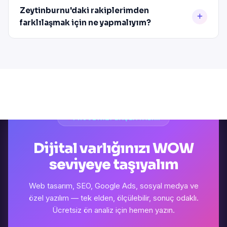
Zeytinburnu'daki rakiplerimden
farklılaşmak için ne yapmalıyım?
PROJENIZI BAŞLATALIM
Dijital varlığınızı WOW
seviyeye taşıyalım
Web tasarım, SEO, Google Ads, sosyal medya ve
özel yazılım — tek elden, ölçülebilir, sonuç odaklı.
Ücretsiz ön analiz için hemen yazın.