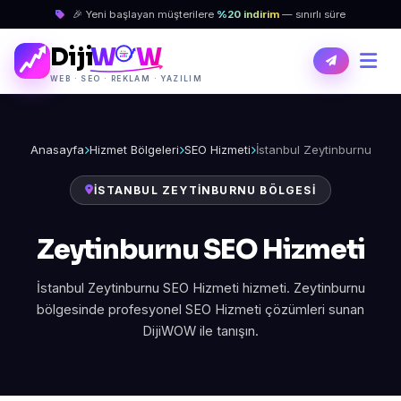
🎉 Yeni başlayan müşterilere
%20 indirim
— sınırlı süre
Diji
W
W
WEB · SEO · REKLAM · YAZILIM
Anasayfa
Hizmet Bölgeleri
SEO Hizmeti
İstanbul Zeytinburnu
İSTANBUL ZEYTINBURNU BÖLGESI
Zeytinburnu SEO Hizmeti
İstanbul Zeytinburnu SEO Hizmeti hizmeti. Zeytinburnu
bölgesinde profesyonel SEO Hizmeti çözümleri sunan
DijiWOW ile tanışın.