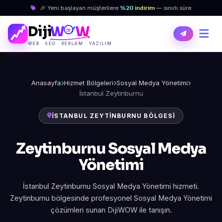
🎉 Yeni başlayan müşterilere
%20 indirim
— sınırlı süre
Diji
W
W
WEB · SEO · REKLAM · YAZILIM
Anasayfa
Hizmet Bölgeleri
Sosyal Medya Yönetimi
İstanbul Zeytinburnu
İSTANBUL ZEYTINBURNU BÖLGESI
Zeytinburnu Sosyal Medya
Yönetimi
İstanbul Zeytinburnu Sosyal Medya Yönetimi hizmeti.
Zeytinburnu bölgesinde profesyonel Sosyal Medya Yönetimi
çözümleri sunan DijiWOW ile tanışın.