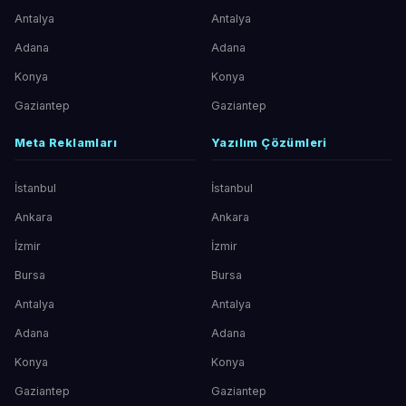
Antalya
Antalya
Adana
Adana
Konya
Konya
Gaziantep
Gaziantep
Meta Reklamları
Yazılım Çözümleri
İstanbul
İstanbul
Ankara
Ankara
İzmir
İzmir
Bursa
Bursa
Antalya
Antalya
Adana
Adana
Konya
Konya
Gaziantep
Gaziantep