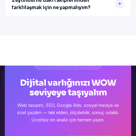
Zeytinburnu'daki rakiplerimden
farklılaşmak için ne yapmalıyım?
PROJENIZI BAŞLATALIM
Dijital varlığınızı WOW
seviyeye taşıyalım
Web tasarım, SEO, Google Ads, sosyal medya ve
özel yazılım — tek elden, ölçülebilir, sonuç odaklı.
Ücretsiz ön analiz için hemen yazın.