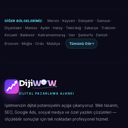
Mersin
·
Kayseri
·
Eskişehir
·
Samsun
·
DIĞER BÖLGELERIMIZ:
Diyarbakır
·
Manisa
·
Aydın
·
Hatay
·
Tekirdağ
·
Sakarya
·
Trabzon
·
Kocaeli
·
Balıkesir
·
Kahramanmaraş
·
Van
·
Şanlıurfa
·
Denizli
·
Erzurum
·
Muğla
·
Ordu
·
Malatya
·
Tümünü Gör
Diji
W
W
DIJITAL PAZARLAMA AJANSI
İşletmenizin dijital potansiyelini açığa çıkarıyoruz. Web tasarım,
SEO, Google Ads, sosyal medya ve özel yazılım çözümleri —
ölçülebilir sonuçlar için tek noktadan profesyonel hizmet.