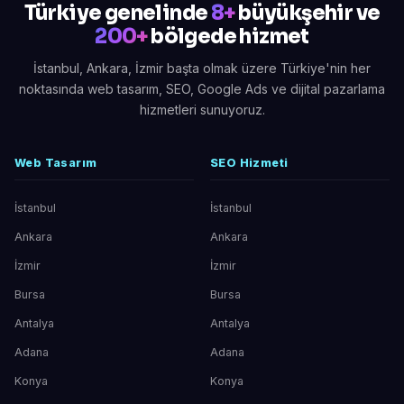
Türkiye genelinde
8+
büyükşehir ve
200+
bölgede hizmet
İstanbul, Ankara, İzmir başta olmak üzere Türkiye'nin her
noktasında web tasarım, SEO, Google Ads ve dijital pazarlama
hizmetleri sunuyoruz.
Web Tasarım
SEO Hizmeti
İstanbul
İstanbul
Ankara
Ankara
İzmir
İzmir
Bursa
Bursa
Antalya
Antalya
Adana
Adana
Konya
Konya