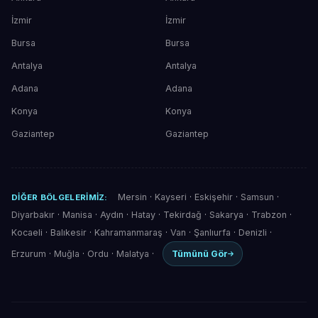
İzmir
İzmir
Bursa
Bursa
Antalya
Antalya
Adana
Adana
Konya
Konya
Gaziantep
Gaziantep
Mersin
·
Kayseri
·
Eskişehir
·
Samsun
·
DIĞER BÖLGELERIMIZ:
Diyarbakır
·
Manisa
·
Aydın
·
Hatay
·
Tekirdağ
·
Sakarya
·
Trabzon
·
Kocaeli
·
Balıkesir
·
Kahramanmaraş
·
Van
·
Şanlıurfa
·
Denizli
·
Erzurum
·
Muğla
·
Ordu
·
Malatya
·
Tümünü Gör