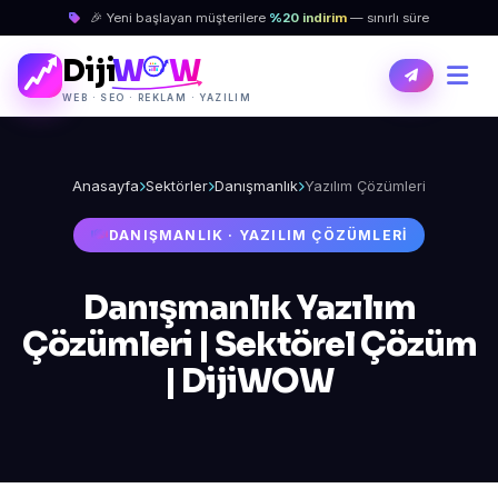
🎉 Yeni başlayan müşterilere
%20 indirim
— sınırlı süre
Diji
W
W
WEB · SEO · REKLAM · YAZILIM
Anasayfa
Sektörler
Danışmanlık
Yazılım Çözümleri
DANIŞMANLIK · YAZILIM ÇÖZÜMLERI
Danışmanlık Yazılım
Çözümleri | Sektörel Çözüm
| DijiWOW