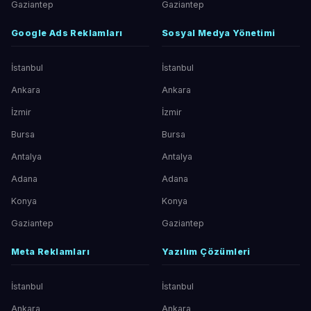
Gaziantep
Gaziantep
Google Ads Reklamları
Sosyal Medya Yönetimi
İstanbul
İstanbul
Ankara
Ankara
İzmir
İzmir
Bursa
Bursa
Antalya
Antalya
Adana
Adana
Konya
Konya
Gaziantep
Gaziantep
Meta Reklamları
Yazılım Çözümleri
İstanbul
İstanbul
Ankara
Ankara