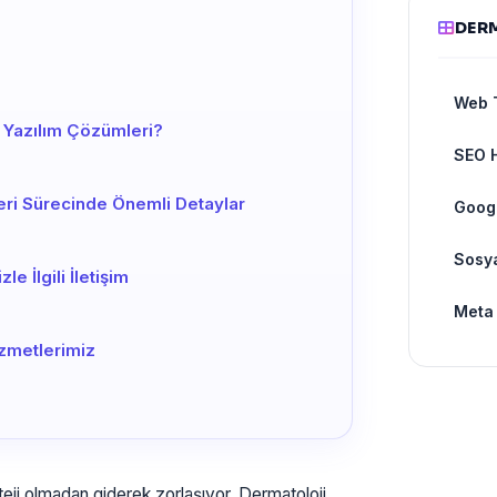
DERM
Web 
Yazılım Çözümleri?
SEO H
eri Sürecinde Önemli Detaylar
Googl
Sosy
e İlgili İletişim
Meta 
izmetlerimiz
teji olmadan giderek zorlaşıyor. Dermatoloji