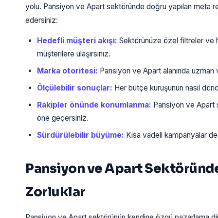
yolu. Pansiyon ve Apart sektöründe doğru yapılan meta rek
edersiniz:
Hedefli müşteri akışı:
Sektörünüze özel filtreler ve
müşterilere ulaşırsınız.
Marka otoritesi:
Pansiyon ve Apart alanında uzman ve 
Ölçülebilir sonuçlar:
Her bütçe kuruşunun nasıl döndüğ
Rakipler önünde konumlanma:
Pansiyon ve Apart s
öne geçersiniz.
Sürdürülebilir büyüme:
Kısa vadeli kampanyalar deği
Pansiyon ve Apart Sektöründe 
Zorluklar
Pansiyon ve Apart sektörünün kendine özgü pazarlama dinam