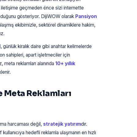
e iletişime geçmeden önce sizi internette
u olduğunu gösteriyor. DijiWOW olarak
Pansiyon
aşmış ekibimizle, sektörel dinamiklere hakim,
uz.
 günlük kiralık daire gibi anahtar kelimelerde
 sahipleri, apart işletmeciler için
iz, meta reklamları alanında
10+ yıllık
lenir.
e Meta Reklamları
lama harcaması değil,
stratejik yatırım
dır.
ullanıcıya hedefli reklamla ulaşmanın en hızlı