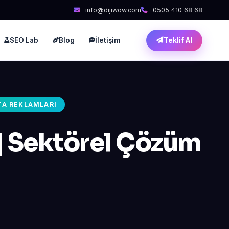
info@dijiwow.com
0505 410 68 68
SEO Lab
Blog
İletişim
Teklif Al
TA REKLAMLARI
| Sektörel Çözüm