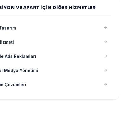
IYON VE APART IÇIN DIĞER HIZMETLER
Tasarım
izmeti
e Ads Reklamları
al Medya Yönetimi
ım Çözümleri