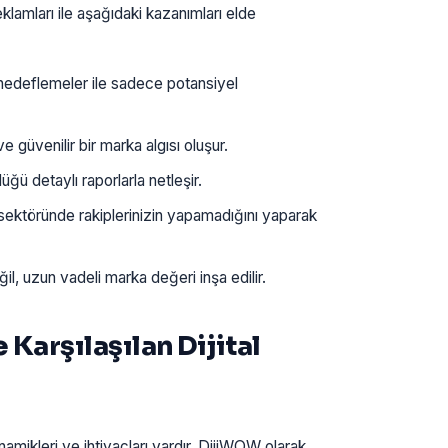
lamları ile aşağıdaki kazanımları elde
 hedeflemeler ile sadece potansiyel
güvenilir bir marka algısı oluşur.
ü detaylı raporlarla netleşir.
ektöründe rakiplerinizin yapamadığını yaparak
l, uzun vadeli marka değeri inşa edilir.
Karşılaşılan Dijital
ikleri ve ihtiyaçları vardır. DijiWOW olarak,