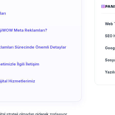
PANS
ları
Web 
ijiWOW Meta Reklamları?
SEO H
klamları Sürecinde Önemli Detaylar
Googl
Sosy
mizle İlgili İletişim
Yazıl
jital Hizmetlerimiz
al strateji olmadan giderek zorlaşıyor.