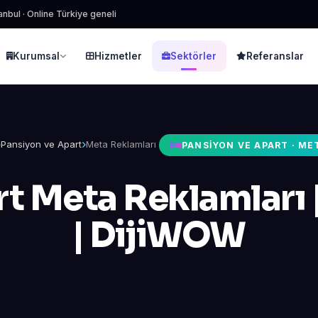
anbul · Online Türkiye geneli
Kurumsal
Hizmetler
Sektörler
Referanslar
Pansiyon ve Apart
Meta Reklamları
PANSIYON VE APART · ME
rt Meta Reklamları 
| DijiWOW