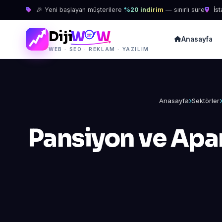
🎉 Yeni başlayan müşterilere
%20 indirim
— sınırlı süre
İst
Diji
W
W
Anasayfa
WEB · SEO · REKLAM · YAZILIM
Anasayfa
Sektörler
Pansiyon ve Apa