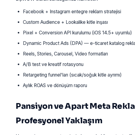
Facebook + Instagram entegre reklam stratejisi
Custom Audience + Lookalike kitle inşası
Pixel + Conversion API kurulumu (iOS 14.5+ uyumlu)
Dynamic Product Ads (DPA) — e-ticaret katalog rekl
Reels, Stories, Carousel, Video formatları
A/B test ve kreatif rotasyonu
Retargeting funnel'ları (sıcak/soğuk kitle ayrımı)
Aylık ROAS ve dönüşüm raporu
Pansiyon ve Apart Meta Reklam
Profesyonel Yaklaşım