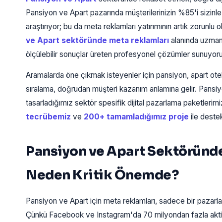
Pansiyon ve Apart pazarında müşterilerinizin %85'i sizinl
araştırıyor; bu da meta reklamları yatırımının artık zorunl
ve Apart sektöründe meta reklamları
alanında uzmanl
ölçülebilir sonuçlar üreten profesyonel çözümler sunuyor
Aramalarda öne çıkmak isteyenler için pansiyon, apart otel,
sıralama, doğrudan müşteri kazanım anlamına gelir. Pansiyon
tasarladığımız sektör spesifik dijital pazarlama paketlerim
tecrübemiz
ve
200+ tamamladığımız proje
ile destek
Pansiyon ve Apart Sektöründ
Neden Kritik Önemde?
Pansiyon ve Apart için meta reklamları, sadece bir pazar
Çünkü Facebook ve Instagram'da 70 milyondan fazla aktif k