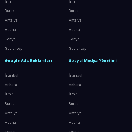
İzmir
İzmir
Bursa
Bursa
Antalya
Antalya
Adana
Adana
Konya
Konya
Gaziantep
Gaziantep
Google Ads Reklamları
Sosyal Medya Yönetimi
İstanbul
İstanbul
Ankara
Ankara
İzmir
İzmir
Bursa
Bursa
Antalya
Antalya
Adana
Adana
Konya
Konya