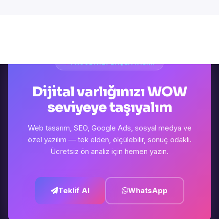
PROJENIZI BAŞLATALIM
Dijital varlığınızı WOW
seviyeye taşıyalım
Web tasarım, SEO, Google Ads, sosyal medya ve
özel yazılım — tek elden, ölçülebilir, sonuç odaklı.
Ücretsiz ön analiz için hemen yazın.
Teklif Al
WhatsApp