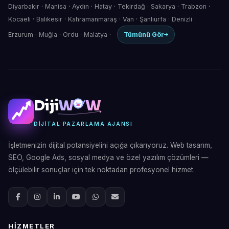
Diyarbakır
·
Manisa
·
Aydın
·
Hatay
·
Tekirdağ
·
Sakarya
·
Trabzon
·
Kocaeli
·
Balıkesir
·
Kahramanmaraş
·
Van
·
Şanlıurfa
·
Denizli
·
Erzurum
·
Muğla
·
Ordu
·
Malatya
·
Tümünü Gör
Diji
W
W
DIJITAL PAZARLAMA AJANSI
İşletmenizin dijital potansiyelini açığa çıkarıyoruz. Web tasarım,
SEO, Google Ads, sosyal medya ve özel yazılım çözümleri —
ölçülebilir sonuçlar için tek noktadan profesyonel hizmet.
HIZMETLER