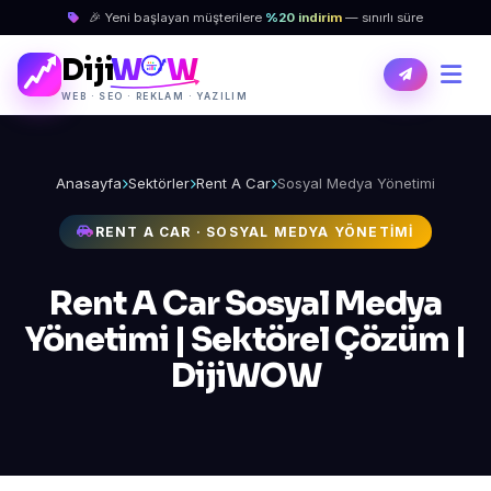
🎉 Yeni başlayan müşterilere
%20 indirim
— sınırlı süre
Diji
W
W
WEB · SEO · REKLAM · YAZILIM
Anasayfa
Sektörler
Rent A Car
Sosyal Medya Yönetimi
RENT A CAR · SOSYAL MEDYA YÖNETIMI
Rent A Car Sosyal Medya
Yönetimi | Sektörel Çözüm |
DijiWOW