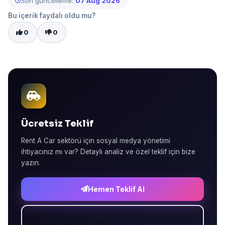
Son güncelleme:
07 Aug 2026
Bu içerik faydalı oldu mu?
0
0
Ücretsiz Teklif
Rent A Car sektörü için sosyal medya yönetimi
ihtiyacınız mı var? Detaylı analiz ve özel teklif için bize
yazın.
Hemen Teklif Al
Hemen Ara